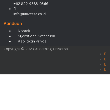
+62 822-9883-0366
info@universa.co.id
Panduan
Kontak
Syarat dan Ketentuan
Kebijakan Privasi
Copyright © 2023 XLearning
Universa