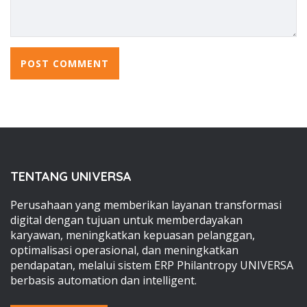
TENTANG UNIVERSA
Perusahaan yang memberikan layanan transformasi
digital dengan tujuan untuk memberdayakan
karyawan, meningkatkan kepuasan pelanggan,
optimalisasi operasional, dan meningkatkan
pendapatan, melalui sistem ERP Philantropy UNIVERSA
berbasis automation dan intelligent.