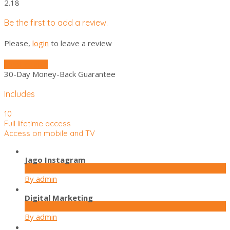
2.18
Be the first to add a review.
Please,
login
to leave a review
Enroll course
30-Day Money-Back Guarantee
Includes
10
Full lifetime access
Access on mobile and TV
Jago Instagram
Free
By admin
Digital Marketing
Free
By admin