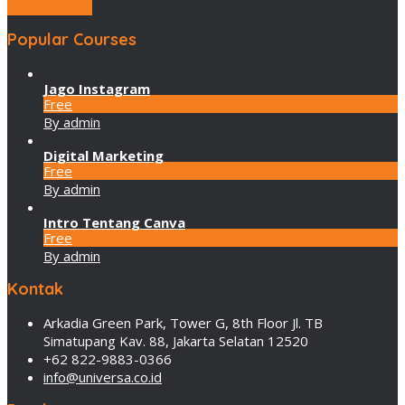
LEBIH LANJUT
Popular Courses
Jago Instagram
Free
By admin
Digital Marketing
Free
By admin
Intro Tentang Canva
Free
By admin
Kontak
Arkadia Green Park, Tower G, 8th Floor Jl. TB
Simatupang Kav. 88, Jakarta Selatan 12520
+62 822-9883-0366
info@universa.co.id