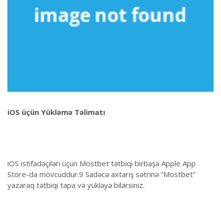
iOS üçün Yükləmə Təlimatı
iOS istifadəçiləri üçün Mostbet tətbiqi birbaşa Apple App
Store-da mövcuddur.9 Sadəcə axtarış sətrinə “Mostbet”
yazaraq tətbiqi tapa və yükləyə bilərsiniz.