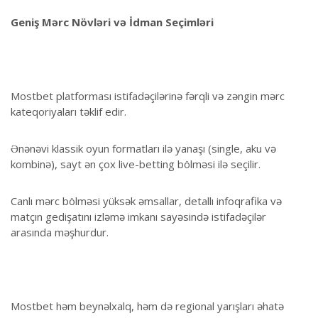
Geniş Mərc Növləri və İdman Seçimləri
Mostbet platforması istifadəçilərinə fərqli və zəngin mərc
kateqoriyaları təklif edir.
Ənənəvi klassik oyun formatları ilə yanaşı (single, aku və
kombinə), sayt ən çox live-betting bölməsi ilə seçilir.
Canlı mərc bölməsi yüksək əmsallar, detallı infoqrafika və
matçın gedişatını izləmə imkanı sayəsində istifadəçilər
arasında məşhurdur.
Mostbet həm beynəlxalq, həm də regional yarışları əhatə