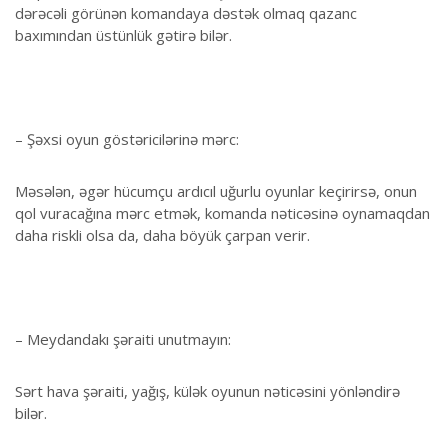
dərəcəli görünən komandaya dəstək olmaq qazanc
baxımından üstünlük gətirə bilər.
– Şəxsi oyun göstəricilərinə mərc:
Məsələn, əgər hücumçu ardıcıl uğurlu oyunlar keçirirsə, onun
qol vuracağına mərc etmək, komanda nəticəsinə oynamaqdan
daha riskli olsa da, daha böyük çarpan verir.
– Meydandakı şəraiti unutmayın:
Sərt hava şəraiti, yağış, külək oyunun nəticəsini yönləndirə
bilər.