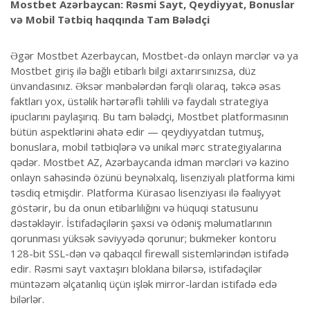
Mostbet Azərbaycan: Rəsmi Sayt, Qeydiyyat, Bonuslar
və Mobil Tətbiq haqqında Tam Bələdçi
Əgər Mostbet Azerbaycan, Mostbet-də onlayn mərclər və ya
Mostbet giriş ilə bağlı etibarlı bilgi axtarırsınızsa, düz
ünvandasınız. Əksər mənbələrdən fərqli olaraq, təkcə əsas
faktları yox, üstəlik hərtərəfli təhlili və faydalı strategiya
ipuclarını paylaşırıq. Bu tam bələdçi, Mostbet platformasının
bütün aspektlərini əhatə edir — qeydiyyatdan tutmuş,
bonuslara, mobil tətbiqlərə və unikal mərc strategiyalarına
qədər. Mostbet AZ, Azərbaycanda idman mərcləri və kazino
onlayn sahəsində özünü beynəlxalq, lisenziyalı platforma kimi
təsdiq etmişdir. Platforma Kürasao lisenziyası ilə fəaliyyət
göstərir, bu da onun etibarlılığını və hüquqi statusunu
dəstəkləyir. İstifadəçilərin şəxsi və ödəniş məlumatlarının
qorunması yüksək səviyyədə qorunur; bukmeker kontoru
128-bit SSL-dən və qabaqcıl firewall sistemlərindən istifadə
edir. Rəsmi sayt vaxtaşırı bloklana bilərsə, istifadəçilər
müntəzəm əlçatanlıq üçün işlək mirror-lardan istifadə edə
bilərlər.