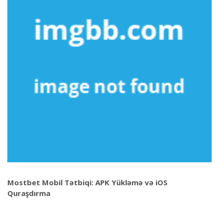
Mostbet Mobil Tətbiqi: APK Yükləmə və iOS
Quraşdırma