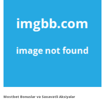
Mostbet Bonuslar və Səxavətli Aksiyalar