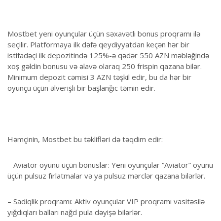
Mostbet yeni oyunçular üçün səxavətli bonus proqramı ilə
seçilir. Platformaya ilk dəfə qeydiyyatdan keçən hər bir
istifadəçi ilk depozitində 125%-ə qədər 550 AZN məbləğində
xoş gəldin bonusu və əlavə olaraq 250 frispin qazana bilər.
Minimum depozit cəmisi 3 AZN təşkil edir, bu da hər bir
oyunçu üçün əlverişli bir başlanğıc təmin edir.
Həmçinin, Mostbet bu təklifləri də təqdim edir:
– Aviator oyunu üçün bonuslar: Yeni oyunçular “Aviator” oyunu
üçün pulsuz fırlatmalar və ya pulsuz mərclər qazana bilərlər.
– Sadiqlik proqramı: Aktiv oyunçular VIP proqramı vasitəsilə
yığdıqları balları nağd pula dəyişə bilərlər.