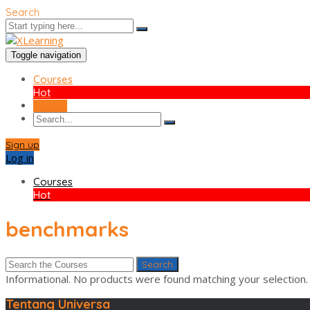
Search
Toggle navigation
Courses
Hot
Sign up
Sign up
Log in
Courses
Hot
benchmarks
Search
for:
Informational.
No products were found matching your selection.
Tentang Universa