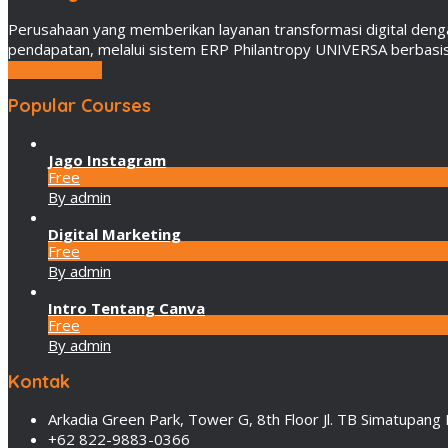
Perusahaan yang memberikan layanan transformasi digital deng
pendapatan, melalui sistem ERP Philantropy UNIVERSA berbasis 
LEBIH LANJUT
Popular Courses
Jago Instagram
Free
By admin
Digital Marketing
Free
By admin
Intro Tentang Canva
Free
By admin
Kontak
Arkadia Green Park, Tower G, 8th Floor Jl. TB Simatupang 
+62 822-9883-0366