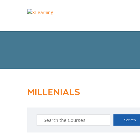
MILLENIALS
Search
for: