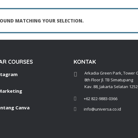
OUND MATCHING YOUR SELECTION.
AR COURSES
KONTAK
Arkadia Green Park, Tower G
stagram
8th Floor Jl. TB Simatupang
Kav. 88, Jakarta Selatan 1252
 Marketing
+62 822-9883-0366
entang Canva
info@universa.co.id