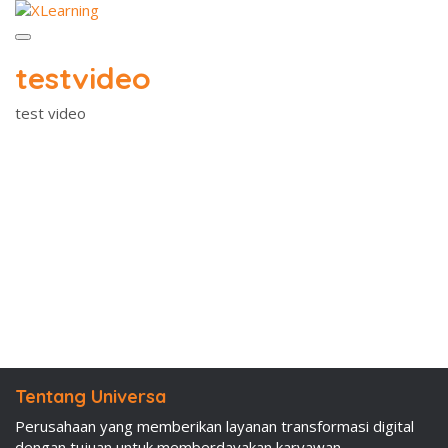
Toggle
navigation
testvideo
test video
Tentang Universa
Perusahaan yang memberikan layanan transformasi digital
dengan tujuan untuk memberdayakan karyawan,