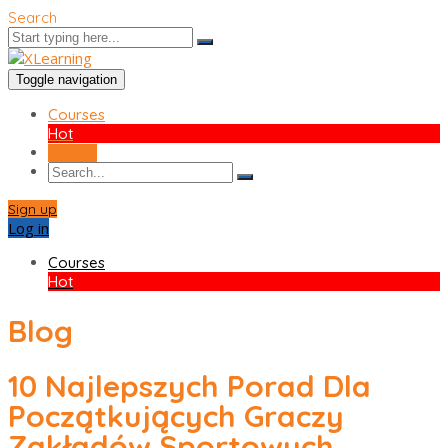
Search
Toggle navigation
Courses
Hot
Sign up
Sign up
Log in
Courses
Hot
Blog
10 Najlepszych Porad Dla
Początkujących Graczy
Zakładów Sportowych