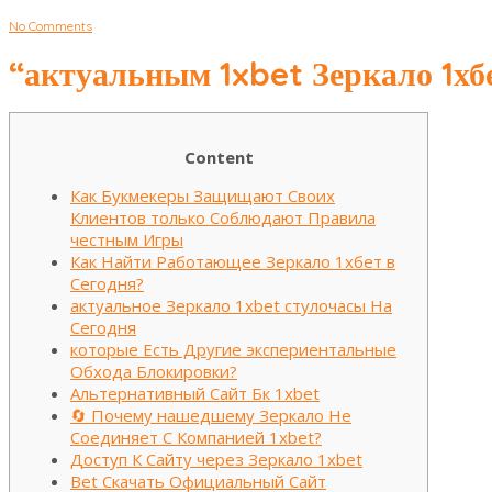
No Comments
“актуальным 1xbet Зеркало 1хб
Content
Как Букмекеры Защищают Своих
Клиентов только Соблюдают Правила
честным Игры
Как Найти Работающее Зеркало 1хбет в
Сегодня?
актуальное Зеркало 1xbet стулочасы На
Сегодня
которые Есть Другие экспериентальные
Обхода Блокировки?
Альтернативный Сайт Бк 1xbet
🔄 Почему нашедшему Зеркало Не
Соединяет С Компанией 1xbet?
Доступ К Сайту через Зеркало 1xbet
Bet Скачать Официальный Сайт