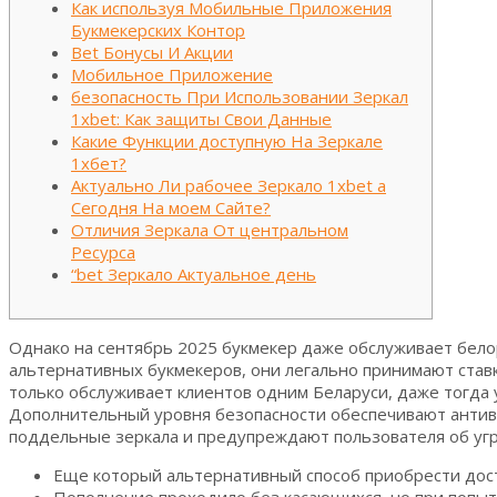
Как используя Мобильные Приложения
Букмекерских Контор
Bet Бонусы И Акции
Мобильное Приложение
безопасность При Использовании Зеркал
1xbet: Как защиты Свои Данные
Какие Функции доступную На Зеркале
1хбет?
Актуально Ли рабочее Зеркало 1xbet а
Сегодня На моем Сайте?
Отличия Зеркала От центральном
Ресурса
“bet Зеркало Актуальное день
Однако на сентябрь 2025 букмекер даже обслуживает белор
альтернативных букмекеров, они легально принимают ставк
только обслуживает клиентов одним Беларуси, даже тогда 
Дополнительный уровня безопасности обеспечивают антивир
поддельные зеркала и предупреждают пользователя об угро
Еще который альтернативный способ приобрести досту