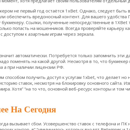
момент, хотя предлагает своим пользователям отдельный д
ером не первый год остаётся 1xBet. Однако, следует быть
или обеспечить вредоносный контент. Для вашего удобства 
у букмекеру. Ссылки, полученные непосредственные в 1XBet
ько попасть на мошенников. Всегда проверяйте карьеру кан
с доступом к азартным играм через зеркала.
назначит автоматически. Потребуется только запомнить эти 
адо поменять на какой другой. Несмотря в то, что букмекер
а а при наличии лицензии РФ.
им способом получить доступ к услугам 1xbet, что делает н
 историю ставок, несмотря на блокировку основного сайта. 
ра. Хотя” “на то что, основной веб-ресурс конторы и том чи
чее На Сегодня
огда вызывает сбои. Усовершенство ставок с телефона и ПК
рских контор, в” “увеличилось которых входят Betwinner и