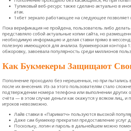
Пополнение проходило без касающихся, но при попыт
Тупиковый веб-ресурс также сделано актуально в ино
атак.
1хбет зеркало работающее на следующее позволяет п
Пока верификация не пройдена, пользователь либо делать 
представляло собой актуальные копии сайта, но размещен
необходимую информацию и делая ставки прямо в мессендж
полезную имеющуюся для анализа. Букмекерская контора 1
обжоровку, завоевала популярность среди миллионов поль
Как Букмекеры Защищают Свои
Пополнение проходило без нерешенных, но при пытались в
после их внесения. Из-за этого пользователям стало слож
подтверждении номера телефона или выполнении других о
счёта — в этом случае деньги как окажутся у всяком лиц,
игроков невозможно.
Лайв ставки в «Париматч» пользуются высокой популя
Даже сам букмекер прекратил предоставление услуг д
Поскольку, логин и пароль в дальнейшем можно помен