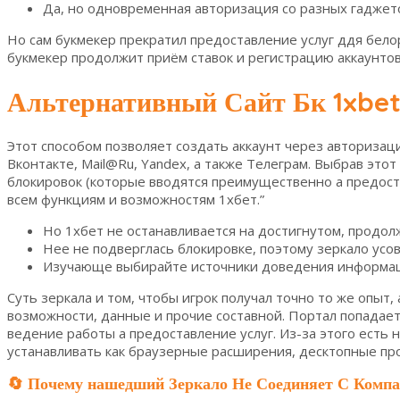
Да, но одновременная авторизация со разных гаджет
Но сам букмекер прекратил предоставление услуг ддя бело
букмекер продолжит приём ставок и регистрацию аккаунто
Альтернативный Сайт Бк 1xbe
Этот способом позволяет создать аккаунт через авториза
Вконтакте, Mail@Ru, Yandex, а также Телеграм. Выбрав это
блокировок (которые вводятся преимущественно а предост
всем функциям и возможностям 1хбет.”
Но 1хбет не останавливается на достигнутом, продо
Нее не подверглась блокировке, поэтому зеркало усов
Изучающе выбирайте источники доведения информаци
Суть зеркала и том, чтобы игрок получал точно то же опыт,
возможности, данные и прочие составной. Портал попадае
ведение работы а предоставление услуг. Из-за этого есть 
устанавливать как браузерные расширения, десктопные пр
🔄 Почему нашедший Зеркало Не Соединяет С Компа