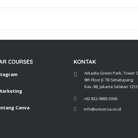
AR COURSES
KONTAK
Arkadia Green Park, Tower G
stagram
8th Floor Jl. TB Simatupang
Kav. 88, Jakarta Selatan 1252
 Marketing
+62 822-9883-0366
entang Canva
info@universa.co.id