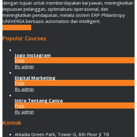
dengan tujuan untuk memberdayakan karyawan, meningkatkan
kepuasan pelanggan, optimalisasi operasional, dan
meningkatkan pendapatan, melalui sistem ERP Philantropy
UNIVERSA berbasis automation dan intelligent.
LEBIH LANJUT
Popular Courses
Jago Instagram
Free
By admin
Digital Marketing
Free
By admin
Intro Tentang Canva
Free
By admin
Kontak
Arkadia Green Park, Tower G, 8th Floor Jl. TB