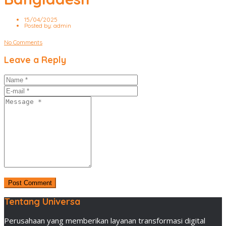
15/04/2025
Posted by:
admin
No Comments
Leave a Reply
Tentang Universa
Perusahaan yang memberikan layanan transformasi digital