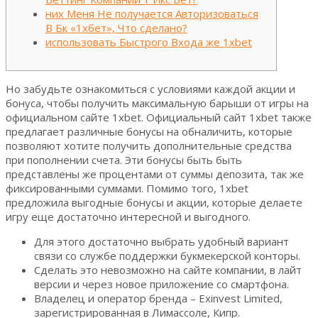
них Меня Не получается Авторизоваться
В Бк «1хбет», Что сделано?
использовать Быстрого Входа же 1xbet
Но забудьте ознакомиться с условиями каждой акции и
бонуса, чтобы получить максимальную барыши от игры на
официальном сайте 1xbet. Официальный сайт 1xbet также
предлагает различные бонусы на обналичить, которые
позволяют хотите получить дополнительные средства
при пополнении счета. Эти бонусы быть быть
представлены же процентами от суммы депозита, так же
фиксированными суммами. Помимо того, 1xbet
предложила выгодные бонусы и акции, которые делаете
игру еще достаточно интересной и выгодного.
Для этого достаточно выбрать удобный вариант
связи со службе поддержки букмекерской конторы.
Сделать это невозможно на сайте компании, в лайт
версии и через новое приложение со смартфона.
Владелец и оператор бренда – Exinvest Limited,
зарегистрированная в Лимассоле, Кипр.