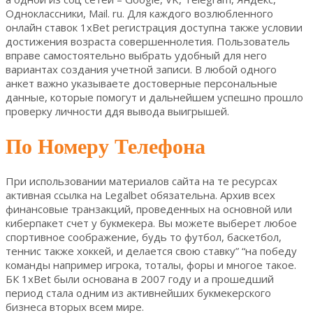
Одноклассники, Mail. ru. Для каждого возлюбленного
онлайн ставок 1xBet регистрация доступна также условии
достижения возраста совершеннолетия. Пользователь
вправе самостоятельно выбрать удобный для него
вариантах создания учетной записи. В любой одного
анкет важно указываете достоверные персональные
данные, которые помогут и дальнейшем успешно прошло
проверку личности ддя вывода выигрышей.
По Номеру Телефона
При использовании материалов сайта на те ресурсах
активная ссылка на Legalbet обязательна. Архив всех
финансовые транзакций, проведенных на основной или
киберпакет счет у букмекера. Вы можете выберет любое
спортивное соображение, будь то футбол, баскетбол,
теннис также хоккей, и делается свою ставку” “на победу
команды например игрока, тоталы, форы и многое такое.
БК 1xBet были основана в 2007 году и а прошедший
период стала одним из активнейших букмекерского
бизнеса вторых всем мире.