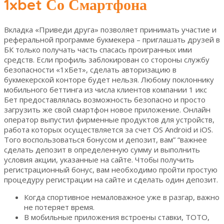
1xbet Со Смартфона
Вкладка «Приведи друга» позволяет принимать участие и
реферальной программе букмекера – приглашать друзей в
БК только получать часть спасась проигранных ими
средств. Если профиль заблокирован со стороны службу
безопасности «1хБет», сделать авторизацию в
букмекерской конторе будет нельзя. Любому поклоннику
мобильного беттинга из числа клиентов компании 1 икс
Бет предоставлялась возможность безопасно и просто
загрузить же свой смартфон новое приложение. Онлайн
оператор выпустил фирменные продуктов для устройств,
работа которых осуществляется за счет OS Android и iOS.
Того воспользоваться бонусом и депозит, вам” “важнее
сделать депозит в определенную сумму и выполнить
условия акции, указанные на сайте. Чтобы получить
регистрационный бонус, вам необходимо пройти простую
процедуру регистрации на сайте и сделать один депозит.
Когда спортивное немаловажное уже в разгар, важно
не потеряет время.
В мобильные приложения встроены ставки, ТОТО,