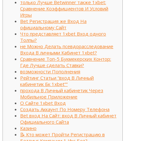
только Лучше Betwinner также 1xbet:
Сравнение Коэффициентов И Условий
Игры
Bet Регистрация же Вход На
официальному Сайт
Что представляет 1xbet Вход одного
Толпы?
не Можно Делать псевдорасследование
Входа В личными Кабинет 1xbet?
Сравнение Топ-5 Букмекерских Контор:
Где Лучше сделать Ставки?
возможности Пополнения
Рейтинг Статьи “вход В Личный
кабинетик Бк 1xbet””
прохода В Личный кабинетик Через
Мобильное Приложение
О Сайте 1xbet Вход
Создать Аккаунт По Номеру Телефона
Bet вход На Сайт: вход В Личный кабинет
Официального Сайта
Казино
📝 Кто может Пройти Регистрацию в
Беттинг Компании 1 Икс Бет?