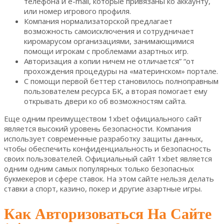
телефона и e-mail, которые привязаны ко аккаунту,
или номер игрового профиля.
Компания нормализаторской предлагает
возможность самоисключения и сотрудничает
киромарусом организациями, занимающимися
помощи игрокам с проблемами азартных игр.
Авторизация а копии ничем не отличается” “от
прохождения процедуры на «материнском» портале.
С помощи первой беттер становилось полноправным
пользователем ресурса БК, а вторая помогает ему
открывать двери ко об возможностям сайта.
Еще одним преимуществом 1xbet официального сайт
является высокий уровень безопасности. Компания
использует современные разработку защиты данных,
чтобы обеспечить конфиденциальность и безопасность
своих пользователей. Официальный сайт 1xbet является
одним одним самых популярных только безопасных
букмекеров и сфере ставок. На этом сайте нельзя делать
ставки а спорт, казино, покер и другие азартные игры.
Как Авторизоваться На Сайте