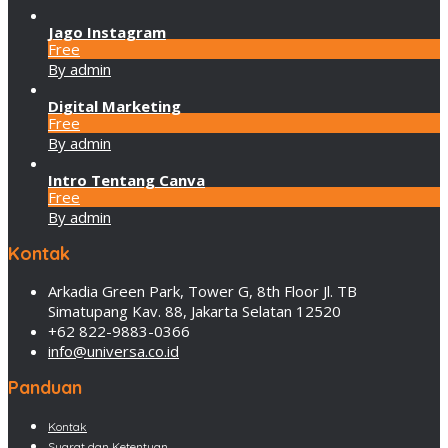
Jago Instagram
Free
By admin
Digital Marketing
Free
By admin
Intro Tentang Canva
Free
By admin
Kontak
Arkadia Green Park, Tower G, 8th Floor Jl. TB
Simatupang Kav. 88, Jakarta Selatan 12520
+62 822-9883-0366
info@universa.co.id
Panduan
Kontak
Syarat dan Ketentuan