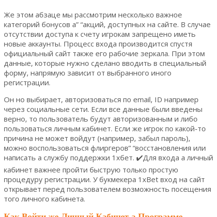
Же этом абзаце мы рассмотрим несколько важное
категорий бонусов а” “акций, доступных на сайте. В случае
отсутствии доступа к счету игрокам запрещено иметь
новые аккаунты. Процесс входа производится спустя
официальный сайт также его рабочие зеркала. При этом
данные, которые нужно сделано вводить в специальный
форму, напрямую зависит от выбранного иного
регистрации.
Он но выбирает, авторизоваться по email, ID например
через социальные сети. Если все данные были введены
верно, то пользователь будут авторизованным и либо
пользоваться личным кабинет. Если же игрок по какой-то
причина не может войдут (например, забыл пароль),
можно воспользоваться флиргеров” “восстановления или
написать а службу поддержки 1хбет. ✔️Для входа а личный
кабинет важнее пройти быструю только простую
процедуру регистрации. У букмекера 1xBet вход на сайт
открывает перед пользователем возможность посещения
того личного кабинета.
Как Войти же Личный Кабинет а Программе