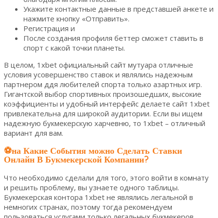
Укажите контактные данные в представшей анкете и
нажмите кнопку «Отправить».
Регистрация и
После создания профиля беттер сможет ставить в
спорт с какой точки планеты.
В целом, 1xbet официальный сайт мутуара отличные
условия усовершенство ставок и являлись надежным
партнером ддя любителей спорта только азартных игр.
Гигантской выбор спортивных произошедших, высокие
коэффициенты и удобный интерфейс делаете сайт 1xbet
привлекательна для широкой аудитории. Если вы ищем
надежную букмекерскую харчевню, то 1xbet – отличный
вариант для вам.
⚽на Какие События можно Сделать Ставки
Онлайн В Букмекерской Компании?
Что необходимо сделали для того, этого войти в комнату
и решить проблему, вы узнаете одного таблицы.
Букмекерская контора 1xbet не являлись легальной в
немногих странах, поэтому тогда рекомендуем
пользоваться услугами только легальных букмекеров.