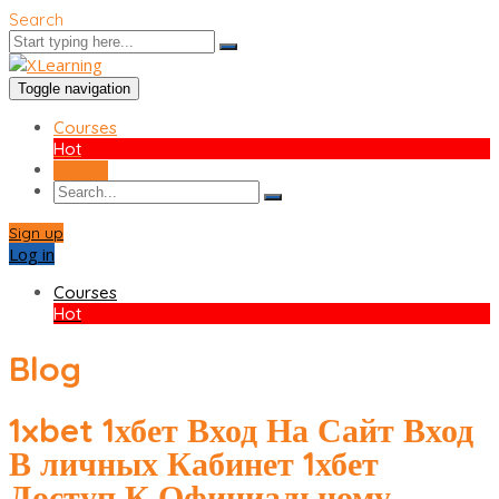
Search
Toggle navigation
Courses
Hot
Sign up
Sign up
Log in
Courses
Hot
Blog
1xbet 1хбет Вход На Сайт Вход
В личных Кабинет 1хбет
Доступ К Официальному