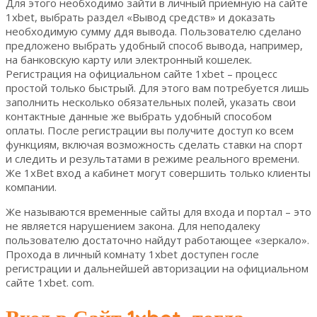
Для этого необходимо зайти в личный приемную на сайте
1xbet, выбрать раздел «Вывод средств» и доказать
необходимую сумму ддя вывода. Пользователю сделано
предложено выбрать удобный способ вывода, например,
на банковскую карту или электронный кошелек.
Регистрация на официальном сайте 1xbet – процесс
простой только быстрый. Для этого вам потребуется лишь
заполнить несколько обязательных полей, указать свои
контактные данные же выбрать удобный способом
оплаты. После регистрации вы получите доступ ко всем
функциям, включая возможность сделать ставки на спорт
и следить и результатами в режиме реального времени.
Же 1xBet вход а кабинет могут совершить только клиенты
компании.
Же называются временные сайты для входа и портал – это
не является нарушением закона. Для неподалеку
пользователю достаточно найдут работающее «зеркало».
Прохода в личный комнату 1xbet доступен госле
регистрации и дальнейшей авторизации на официальном
сайте 1xbet. com.