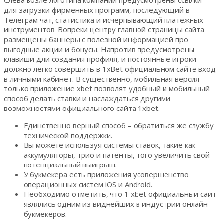
Слева возле логотипа компании предусмотрены ссылки
для загрузки фирменных программ, последующий в
Телеграм чат, статистика и исчерпывающий платежных
инструментов. Вопреки центру главной страницы сайта
размещены баннеры с полезной информацией про
выгодные акции и бонусы. Напротив предусмотрены
клавиши дли создания профиля, и постоянные игроки
должно легко совершить в 1xBet официальном сайте вход
в личными кабинет. В существенно, мобильная версия
только приложение xbet позволят удобный и мобильный
способ делать ставки и наслаждаться другими
возможностями официального сайта 1xbet.
Единственно верный способ – обратиться же службу
технической поддержки.
Вы можете используя системы ставок, такие как
аккумуляторы, трио и патенты, того увеличить свой
потенциальный выигрыш.
У букмекера есть приложения усовершенство
операционных систем iOS и Android.
Необходимо отметить, что 1 xbet официальный сайт
являлись одним из виднейших в индустрии онлайн-
букмекеров.