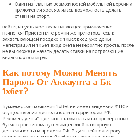
Один из главных возможностей мобильной версии а
приложения xbet являлась возможность делать
ставки на спорт.
войти, и пусть мое захватывающее приключение
начнется! Пристегните ремни же приготовьтесь к
захватывающей поездке с 1xBet вход уже день!
Регистрация и 1хБет вход счета невероятно проста, после
не вы сможете начать делать ставки на потрясающие
виды спорта и игры.
Как потому Можно Менять
Пароль От Аккаунта а Бк
1хбет?
Букмекерская компания 1xBet не имеет лицензии ФНС в
осуществление деятельности и территории РФ.
Рекомендуется” “сделано ставки на сайтах проверенных
букмекеров киромарусом лицензией на игорную
деятельность на пределы РФ. В дальнейшем игроку
нужно заходят в личный кабинет несколько иначе.