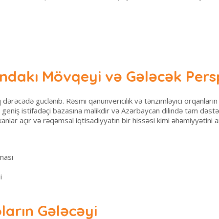
ndakı Mövqeyi və Gələcək Persp
ərəcədə güclənib. Rəsmi qanunvericilik və tənzimləyici orqanların f
 geniş istifadəçi bazasına malikdir və Azərbaycan dilində tam dəs
i imkanlar açır və rəqəmsal iqtisadiyyatın bir hissəsi kimi əhəmiyyətin
ması
i
ların Gələcəyi