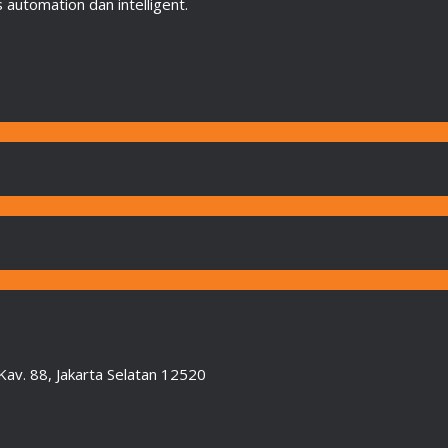
automation dan intelligent.
Kav. 88, Jakarta Selatan 12520