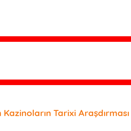
n Kazinoların Tarixi Araşdırması