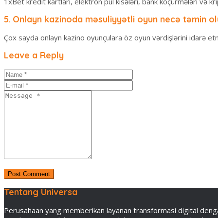
1xBet kredit kartları, elektron pul kisələri, bank köçürmələri və kr
5. Onlayn kazinoda məsuliyyətli oyun necə təmin o
Çox sayda onlayn kazino oyunçulara öz oyun vərdişlərini idarə et
Leave a Reply
Tentang Universa
Perusahaan yang memberikan layanan transformasi digital deng