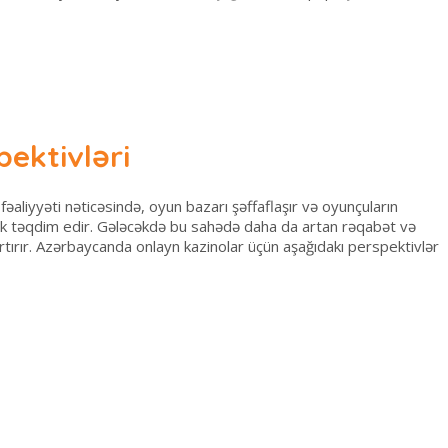
ektivləri
əaliyyəti nəticəsində, oyun bazarı şəffaflaşır və oyunçuların
tək təqdim edir. Gələcəkdə bu sahədə daha da artan rəqabət və
i artırır. Azərbaycanda onlayn kazinolar üçün aşağıdakı perspektivlər