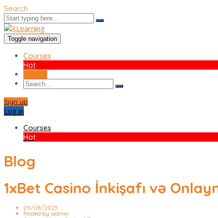
Search
Toggle navigation
Courses
Hot
Sign up
Sign up
Log in
Courses
Hot
Blog
1xBet Casino İnkişafı və Onlay
29/08/2025
Posted by:
admin