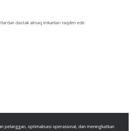
tlərdən dəstək almaq imkanları təqdim edir.
 pelanggan, optimalisasi operasional, dan meningkatkan