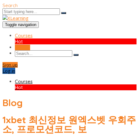
Search
Toggle navigation
Courses
Hot
Sign up
Sign up
Log in
Courses
Hot
Blog
1xbet 최신정보 원엑스벳 우회주
소, 프로모션코드, 보