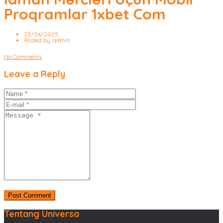
Proqramlar 1xbet Com
23/04/2025
Posted by:
admin
No Comments
Leave a Reply
Tentang Universa