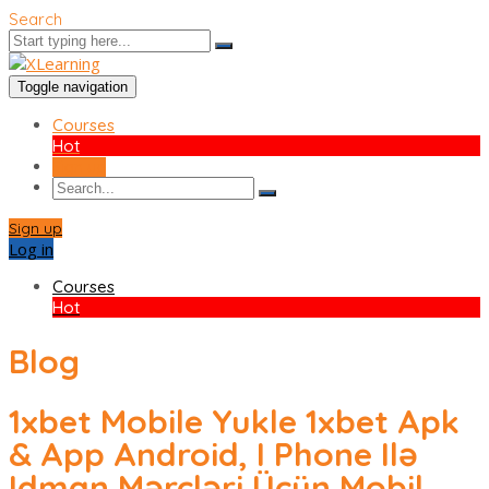
Search
Toggle navigation
Courses
Hot
Sign up
Sign up
Log in
Courses
Hot
Blog
1xbet Mobile Yukle 1xbet Apk
& App Android, I Phone Ilə
Idman Mərcləri Üçün Mobil