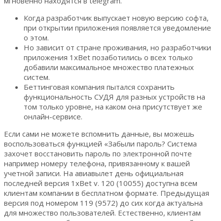
мгновенно находятся в telegram.
Когда разработчик выпускает новую версию софта,
при открытии приложения появляется уведомление
о этом.
Но зависит от стране проживания, но разработчики
приложения 1xBet позаботились о всех только
добавили максимальное множество платежных
систем.
Беттинговая компания пытался сохранить
функциональность СУДЯ для разных устройств на
том только уровне, на каком она присутствует же
онлайн-сервисе.
Если сами не можете вспомнить данные, вы можешь
воспользоваться функцией «Забыли пароль? Система
захочет восстановить пароль по электронной почте
например номеру телефона, привязанному к вашей
учетной записи. На авиавылет день официальная
последней версия 1xBet v. 120 (10055) доступна всем
клиентам компании в бесплатном формате. Предыдущая
версия под номером 119 (9572) до сих когда актуальна
для множество пользователей. Естественно, клиентам