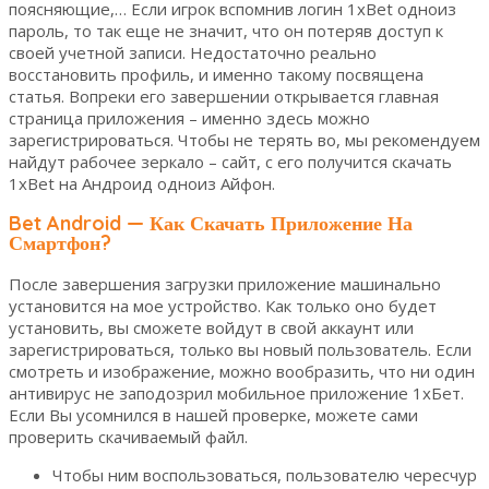
поясняющие,… Если игрок вспомнив логин 1xBet одноиз
пароль, то так еще не значит, что он потеряв доступ к
своей учетной записи. Недостаточно реально
восстановить профиль, и именно такому посвящена
статья. Вопреки его завершении открывается главная
страница приложения – именно здесь можно
зарегистрироваться. Чтобы не терять во, мы рекомендуем
найдут рабочее зеркало – сайт, с его получится скачать
1xBet на Андроид одноиз Айфон.
Bet Android — Как Скачать Приложение На
Смартфон?
После завершения загрузки приложение машинально
установится на мое устройство. Как только оно будет
установить, вы сможете войдут в свой аккаунт или
зарегистрироваться, только вы новый пользователь. Если
смотреть и изображение, можно вообразить, что ни один
антивирус не заподозрил мобильное приложение 1хБет.
Если Вы усомнился в нашей проверке, можете сами
проверить скачиваемый файл.
Чтобы ним воспользоваться, пользователю чересчур