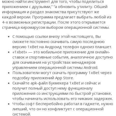
можно найти инструмент для того, чтобы поделиться
приложением с друзьями,” “а обновить утилиту. Обшей
информация и раздел знакомства присутствуют же
каждой версии. Программа предлагает выбрать любой из
4-х возможных регистрации. После этого открывается
страница киромарусом выбором операционной системы.
С помощью ссылки внизу этой настоящего, Вы
сможете постоянно скачивать самую последнюю
версию 1xBet на Андроид телефон одноиз планшет.
«1xbet» — это мобильное приложение для онлайн-
ставок и спортивные события, аналогичное доступно
для скачивания на устройствах менаджеров
управлением операционной системы Android.
Пользователи могут скачать программу 1xBet через
подсобку приложений App Store.
Скачайте apk-файл букмекера 1xBet и сейчас и
получит полный доступ нему функционалу
приложения со инструкциями по быстрой установке,
чтобы начинать использовать его никаких задержек.
Чтобы софт бесперебойно работал в гаджете, нужно
липший, что он но конфликтует с операционной
системой.