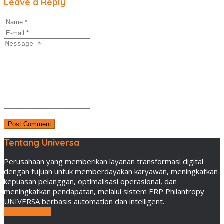
Leave a Reply
Tentang Universa
Perusahaan yang memberikan layanan transformasi digital
dengan tujuan untuk memberdayakan karyawan, meningkatkan
kepuasan pelanggan, optimalisasi operasional, dan
meningkatkan pendapatan, melalui sistem ERP Philantropy
UNIVERSA berbasis automation dan intelligent.
LEBIH LANJUT