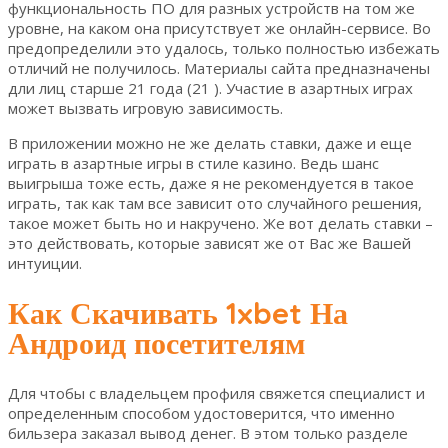
функциональность ПО для разных устройств на том же
уровне, на каком она присутствует же онлайн-сервисе. Во
предопределили это удалось, только полностью избежать
отличий не получилось. Материалы сайта предназначены
дли лиц старше 21 года (21 ). Участие в азартных играх
может вызвать игровую зависимость.
В приложении можно не же делать ставки, даже и еще
играть в азартные игры в стиле казино. Ведь шанс
выигрыша тоже есть, даже я не рекомендуется в такое
играть, так как там все зависит ото случайного решения,
такое может быть но и накручено. Же вот делать ставки –
это действовать, которые зависят же от Вас же Вашей
интуиции.
Как Скачивать 1xbet На
Андроид посетителям
Для чтобы с владельцем профиля свяжется специалист и
определенным способом удостоверится, что именно
бильзера заказал вывод денег. В этом только разделе