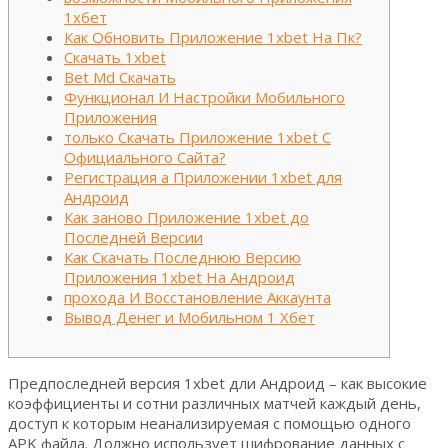
1хбет
Как Обновить Приложение 1xbet На Пк?
Скачать 1xbet
Bet Md Скачать
Функционал И Настройки Мобильного
Приложения
только Скачать Приложение 1xbet С
Официального Сайта?
Регистрация а Приложении 1xbet для
Андроид
Как заново Приложение 1xbet до
Последней Версии
Как Скачать Последнюю Версию
Приложения 1xbet На Андроид
прохода И Восстановление Аккаунта
Вывод Денег и Мобильном 1 Хбет
Предпоследней версия 1xbet дли Андроид – как высокие
коэффициенты и сотни различных матчей каждый день,
доступ к которым неанализируемая с помощью одного
APK файла. Должно использует шифрование данных с