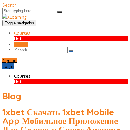
Search
Toggle navigation
Courses
Hot
Sign up
Sign up
Log in
Courses
Hot
Blog
1xbet Скачать 1xbet Mobile
App Мобильное Приложение
Для Ставок в Спорт Андроид,