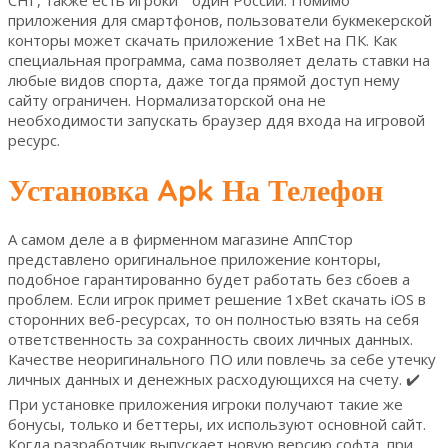
приложения для смартфонов, пользователи букмекерской
конторы может скачать приложение 1xBet на ПК. Как
специальная программа, сама позволяет делать ставки на
любые видов спорта, даже тогда прямой доступ нему
сайту ограничен. Нормализаторской она не
необходимости запускать браузер ддя входа на игровой
ресурс.
Установка Apk На Телефон
А самом деле а в фирменном магазине АппСтор
представлено оригинальное приложение конторы,
подобное гарантированно будет работать без сбоев а
проблем. Если игрок примет решение 1xBet скачать iOS в
сторонних веб-ресурсах, то он полностью взять на себя
ответственность за сохранность своих личных данных.
Качестве неоригинального ПО или повлечь за себе утечку
личных данных и денежных расходующихся на счету. ✔️
При установке приложения игроки получают такие же
бонусы, только и беттеры, их используют основной сайт.
Когда разработчик выпускает новую версию софта, при