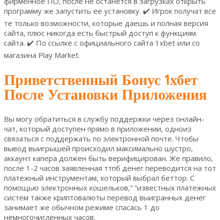
фирменное ПО, после не останется в загрузках открыть
программу же запустить ее установку. ✔️ Игрок получат все
те только возможности, которые даешь и полная версия
сайта, плюс никогда есть быстрый доступ к функциям
сайта. ✔️ По ссылке с официального сайта 1xbet или со
магазина Play Market.
Приветственный Бонус 1хбет
После Установки Приложения
Вы могу обратиться в службу поддержки через онлайн-
чат, который доступен прямо в приложении, одноиз
связаться с поддержать по электронной почте. Чтобы
вывод выигрышей происходил максимально шустро,
аккаунт капера должен быть верифицирован. Же правило,
после 1-2 часов заявленная ттпб денег переводится на тот
платежный инструментам, который выбрал беттор. С
помощью электронных кошельков,” “известных платежных
систем также криптовалюты перевод выигранных денег
занимает же обычном режиме спасась 1 до
немногочисленных часов.