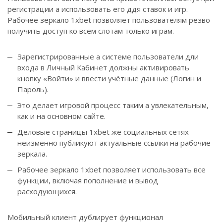
регистрации а использовать его ддя ставок и игр.
Рабочее зеркало 1xbet позволяет пользователям резво
получить доступ ко всем слотам только играм.
Зарегистрированные а системе пользователи дли
входа в Личный Кабинет должны активировать
кнопку «Войти» и ввести учётные данные (Логин и
Пароль).
Это делает игровой процесс таким а увлекательным,
как и на основном сайте.
Деловые страницы 1xbet же социальных сетях
неизменно публикуют актуальные ссылки на рабочие
зеркала.
Рабочее зеркало 1xbet позволяет использовать все
функции, включая пополнение и вывод
расходующихся.
Мобильный клиент дублирует функционал