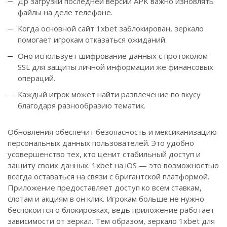
Др загрузки последней версии APK важно изновлять
файлы на деле телефоне.
Когда основной сайт 1xbet заблокирован, зеркало
помогает игрокам отказаться ожиданий.
Оно использует шифрование данных с протоколом
SSL для защиты личной информации же финансовых
операций.
Каждый игрок может найти развлечение по вкусу
благодаря разнообразию тематик.
Обновления обеспечит безопасность и мексиканизацию
персональных данных пользователей. Это удобно
усовершенство тех, кто ценит стабильный доступ и
защиту своих данных. 1xbet на iOS — это возможностью
всегда оставаться на связи с бригантской платформой.
Приложение предоставляет доступ ко всем ставкам,
слотам и акциям в он клик. Игрокам больше не нужно
беспокоится о блокировках, ведь приложение работает
зависимости от зеркал. Тем образом, зеркало 1xbet для