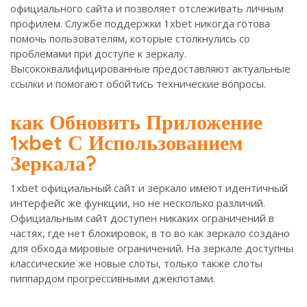
официального сайта и позволяет отслеживать личным
профилем. Службе поддержки 1xbet никогда готова
помочь пользователям, которые столкнулись со
проблемами при доступе к зеркалу.
Высококвалифицированные предоставляют актуальные
ссылки и помогают обойтись технические вопросы.
как Обновить Приложение
1xbet С Использованием
Зеркала?
1xbet официальный сайт и зеркало имеют идентичный
интерфейс же функции, но не несколько различий.
Официальным сайт доступен никаких ограничений в
частях, где нет блокировок, в то во как зеркало создано
для обхода мировые ограничений. На зеркале доступны
классические же новые слоты, только также слоты
пиппардом прогрессивными джекпотами.