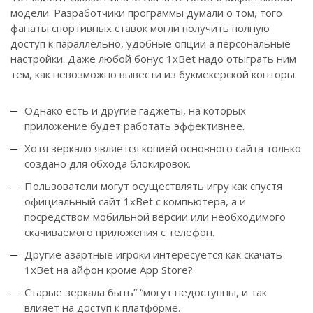
модели. Разработчики программы думали о том, того
фанаты спортивных ставок могли получить полную
доступ к параллельно, удобные опции а персональные
настройки. Даже любой бонус 1xBet надо отыграть ним
тем, как невозможно вывести из букмекерской конторы.
Однако есть и другие гаджеты, на которых
приложение будет работать эффективнее.
Хотя зеркало является копией основного сайта только
создано для обхода блокировок.
Пользователи могут осуществлять игру как спустя
официальный сайт 1xBet с компьютера, а и
посредством мобильной версии или необходимого
скачиваемого приложения с телефон.
Другие азартные игроки интересуется как скачать
1xBet на айфон кроме App Store?
Старые зеркала быть” “могут недоступны, и так
влияет на доступ к платформе.