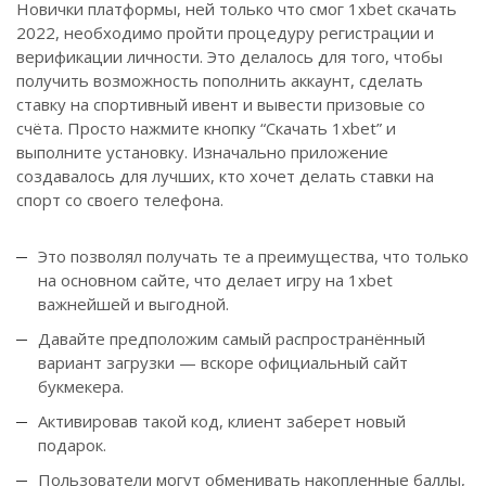
Новички платформы, ней только что смог 1xbet скачать
2022, необходимо пройти процедуру регистрации и
верификации личности. Это делалось для того, чтобы
получить возможность пополнить аккаунт, сделать
ставку на спортивный ивент и вывести призовые со
счёта. Просто нажмите кнопку “Скачать 1xbet” и
выполните установку. Изначально приложение
создавалось для лучших, кто хочет делать ставки на
спорт со своего телефона.
Это позволял получать те а преимущества, что только
на основном сайте, что делает игру на 1xbet
важнейшей и выгодной.
Давайте предположим самый распространённый
вариант загрузки — вскоре официальный сайт
букмекера.
Активировав такой код, клиент заберет новый
подарок.
Пользователи могут обменивать накопленные баллы,