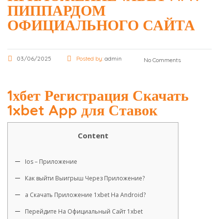
ПИППАРДОМ
ОФИЦИАЛЬНОГО САЙТА
03/06/2025
Posted by:
admin
No Comments
1хбет Регистрация Скачать
1xbet App для Ставок
Content
Ios – Приложение
Как выйти Выигрыш Через Приложение?
а Скачать Приложение 1xbet На Android?
Перейдите На Официальный Сайт 1xbet