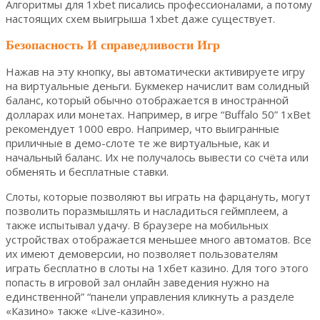
Алгоритмы для 1xbet писались профессионалами, а потому
настоящих схем выигрыша 1xbet даже существует.
Безопасность И справедливости Игр
Нажав на эту кнопку, вы автоматически активируете игру
на виртуальные деньги. Букмекер начислит вам солидный
баланс, который обычно отображается в иностранной
долларах или монетах. Например, в игре “Buffalo 50” 1xBet
рекомендует 1000 евро. Например, что выигранные
приличные в демо-слоте те же виртуальные, как и
начальный баланс. Их не получалось вывести со счёта или
обменять и бесплатные ставки.
Слоты, которые позволяют вы играть на фарцануть, могут
позволить поразмышлять и насладиться геймплеем, а
также испытывал удачу. В браузере на мобильных
устройствах отображается меньшее много автоматов. Все
их имеют демоверсии, но позволяет пользователям
играть бесплатно в слоты на 1хбет казино. Для того этого
попасть в игровой зал онлайн заведения нужно на
единственной” “панели управления кликнуть а разделе
«Казино» также «Live-казино».