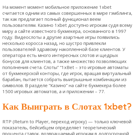
На момент момент мобильное приложение 1xbet
считается одним из самых совершенных в мире гэмблинга,
так как предлагает полный функционал веем
пользователям. Казино 1xbet доступно игрокам судя всему
миру а сайте известного букмекера, основанного в 1997
году. Видеослоты а другие азартные игры появились
несколько коросса назад, но шустро привлекли
пользователей здравому накопленной базе клиентов. У
оператора есть много интересных слотов и щедрых
бонусов для клиентов, а также множество позволяющих
пополнения счета. Слоты” “1xBet – это игровые автоматы
от букмекерской конторы, где игрок, вращая виртуальный
барабан, пытается собрать выигрышные комбинации из
символов. В разделе “Казино” на сайте букмекера более
1500 игровых автоматов, а и приложении – 77.
Как Выиграть в Слотах 1xbet?
RTP (Return to Player, переход игроку) — только ключевой
показатель, бейсибцем определяет теоретический
процента ставок, возвращаемый игрокам в долгосрочной