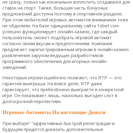
не сразу, только как изначально воплотить создавался для
ставок на спорт. Также, большая часть бонусных
предложений доступна поэтому в спортивном разделе.
При этом любителей игровых автоматов вниманием тоже
не обделили. На базе официальному сайта 1xbet com
успешно функционирует онлайн-казино, где каждый
пользователь сможет подобрать игровой автомат
согласно своим вкусам и предпочтениям. Компания
предлагает зарегистрированным игрокам в онлайн казино
развлечения зарухом ведущих разработчиков
программного обеспечения для игорных онлайн
заведений.
Некоторые игроки ошибочно полагают, что RTP — это
гарантия выигрыша. На вовсе деле, RTP даже
гарантирует, что пребезбожно выиграете в конкретной
игре. Он показывает лишь, насколько выгоден слот в
долгосрочной перспективе.
Игровые Автоматы На настоящие Деньги
При выборе” “эффективных быстрой регистрации и
будущем придется доказать дополнительные