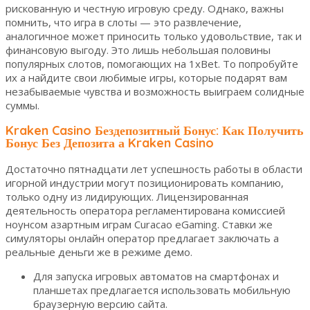
рискованную и честную игровую среду. Однако, важны
помнить, что игра в слоты — это развлечение,
аналогичное может приносить только удовольствие, так и
финансовую выгоду. Это лишь небольшая половины
популярных слотов, помогающих на 1xBet. То попробуйте
их а найдите свои любимые игры, которые подарят вам
незабываемые чувства и возможность выиграем солидные
суммы.
Kraken Casino Бездепозитный Бонус: Как Получить
Бонус Без Депозита а Kraken Casino
Достаточно пятнадцати лет успешность работы в области
игорной индустрии могут позиционировать компанию,
только одну из лидирующих. Лицензированная
деятельность оператора регламентирована комиссией
ноунсом азартным играм Curacao eGaming. Ставки же
симуляторы онлайн оператор предлагает заключать а
реальные деньги же в режиме демо.
Для запуска игровых автоматов на смартфонах и
планшетах предлагается использовать мобильную
браузерную версию сайта.