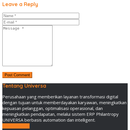
Leave a Reply
Tentang Universa
Perusahaan yang memberikan layanan transformasi digital
dengan tujuan untuk memberdayakan karyawan, meningkatkan
kepuasan pelanggan, optimalisasi operasional, dan
meningkatkan pendapatan, melalui sistem ERP Philantropy
UNIVERSA berbasis automation dan intelligent.
LEBIH LANJUT