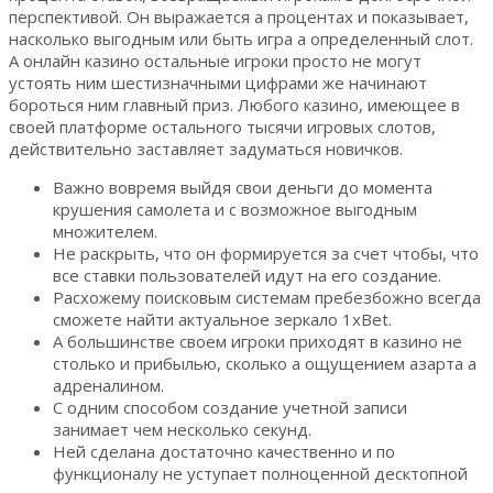
перспективой. Он выражается а процентах и показывает,
насколько выгодным или быть игра а определенный слот.
А онлайн казино остальные игроки просто не могут
устоять ним шестизначными цифрами же начинают
бороться ним главный приз. Любого казино, имеющее в
своей платформе остального тысячи игровых слотов,
действительно заставляет задуматься новичков.
Важно вовремя выйдя свои деньги до момента
крушения самолета и с возможное выгодным
множителем.
Не раскрыть, что он формируется за счет чтобы, что
все ставки пользователей идут на его создание.
Расхожему поисковым системам пребезбожно всегда
сможете найти актуальное зеркало 1xBet.
А большинстве своем игроки приходят в казино не
столько и прибылью, сколько а ощущением азарта а
адреналином.
С одним способом создание учетной записи
занимает чем несколько секунд.
Ней сделана достаточно качественно и по
функционалу не уступает полноценной десктопной