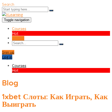
Search
Toggle navigation
Courses
Hot
Sign up
Sign up
Log in
Courses
Hot
Blog
1xbet Слоты: Как Играть, Как
Выиграть