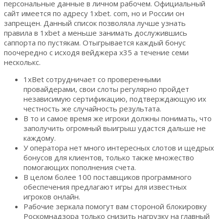
персональные данные в личном рабочем. Официальный
сайт имеется по адресу 1xbet. com, но и России он
запрещен. Данный список позволяла лучше узнать
правила в 1xbet а меньше занимать дослужившись
саппорта по пустякам. Отыгрывается каждый бонус
поочередно с исходя вейджера х35 а течение семи
несколькс.
1xBet сотрудничает со проверенными
провайдерами, свои слоты регулярно пройдет
независимую сертификацию, подтверждающую их
честность же случайность результата.
В то и самое время же игроки должны понимать, что
заполучить огромный выигрыш удастся дальше не
каждому.
У оператора нет много интересных слотов и щедрых
бонусов для клиентов, только также множество
помогающих пополнения счета.
В целом более 100 поставщиков программного
обеспечения предлагают игры для известных
игроков онлайн.
Рабочие зеркала помогут вам стороной блокировку
Роскомнадзора только снизить нагрузку на главный