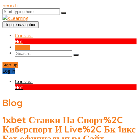
Search
Toggle navigation
Courses
Hot
Sign up
Sign up
Log in
Courses
Hot
Blog
1xbet Ставки На Спорт%2C
Киберспорт И Live%2C Бк 1икс
Бет официальным Сайт