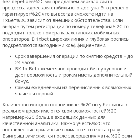
без перебоев%2C мы предлагаем зеркало сайта —
процессса адрес для стабильного доступа. Это решено
гарантирует%2C что вы всегда сможете идти на
1хБет%2C зависит от внешних обстоятельства. Если
выбран путем регистрации по номеру телефона%2C то
подходит только номера казахстанских мобильных
операторов. В 1xbet широкая линия и глубокая роспись
подкрепляются выгодными коэффициентами.
Срок завершения операции по снятию средств – до
24 часов.
БК 1x Bet ежемесячно проводит битву купонов и
дает возможность игрокам иметь дополнительный
бонус.
Самым ежедневным из перечисленных возможных
является первый.
Количество исходов ограничивает%2C но у беттинга в
реальном время имеются свои возможностей%2C
например%2C больше входящих данных для
качественной аналитики. Важно учесть%2C что
поставленные приличные взимаются со счета сразу.
Выигрыш зачисляется после завершения матча%2C если