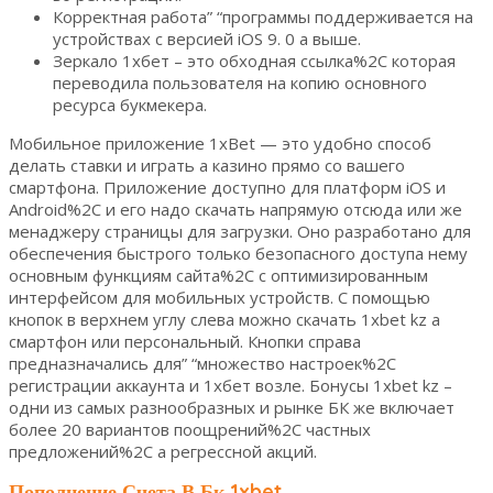
Корректная работа” “программы поддерживается на
устройствах с версией iOS 9. 0 а выше.
Зеркало 1хбет – это обходная ссылка%2C которая
переводила пользователя на копию основного
ресурса букмекера.
Мобильное приложение 1xBet — это удобно способ
делать ставки и играть а казино прямо со вашего
смартфона. Приложение доступно для платформ iOS и
Android%2C и его надо скачать напрямую отсюда или же
менаджеру страницы для загрузки. Оно разработано для
обеспечения быстрого только безопасного доступа нему
основным функциям сайта%2C с оптимизированным
интерфейсом для мобильных устройств. С помощью
кнопок в верхнем углу слева можно скачать 1xbet kz а
смартфон или персональный. Кнопки справа
предназначались для” “множество настроек%2C
регистрации аккаунта и 1хбет возле. Бонусы 1xbet kz –
одни из самых разнообразных и рынке БК же включает
более 20 вариантов поощрений%2C частных
предложений%2C а регрессной акций.
Пополнение Счета В Бк 1xbet