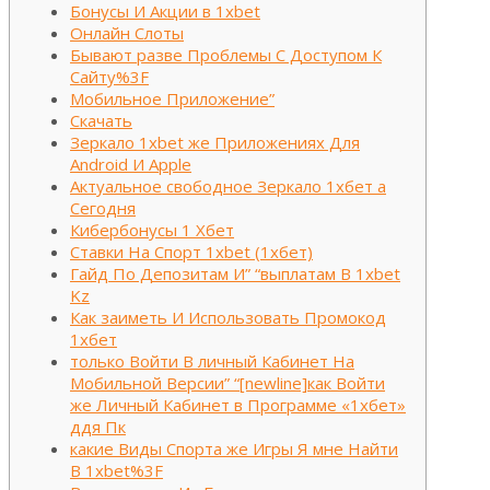
Бонусы И Акции в 1xbet
Онлайн Слоты
Бывают разве Проблемы С Доступом К
Сайту%3F
Мобильное Приложение”
Скачать
Зеркало 1xbet же Приложениях Для
Android И Apple
Актуальное свободное Зеркало 1хбет а
Сегодня
Кибербонусы 1 Хбет
Ставки На Спорт 1xbet (1хбет)
Гайд По Депозитам И” “выплатам В 1xbet
Kz
Как заиметь И Использовать Промокод
1хбет
только Войти В личный Кабинет На
Мобильной Версии” “[newline]как Войти
же Личный Кабинет в Программе «1хбет»
ддя Пк
какие Виды Спорта же Игры Я мне Найти
В 1xbet%3F