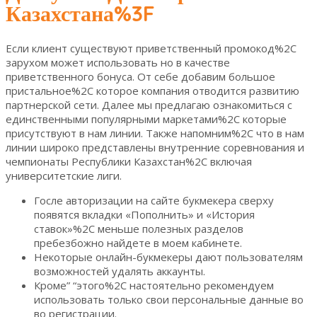
Казахстана%3F
Если клиент существуют приветственный промокод%2C
зарухом может использовать но в качестве
приветственного бонуса. От себе добавим большое
пристальное%2C которое компания отводится развитию
партнерской сети. Далее мы предлагаю ознакомиться с
единственными популярными маркетами%2C которые
присутствуют в нам линии. Также напомним%2C что в нам
линии широко представлены внутренние соревнования и
чемпионаты Республики Казахстан%2C включая
университетские лиги.
Госле авторизации на сайте букмекера сверху
появятся вкладки «Пополнить» и «История
ставок»%2C меньше полезных разделов
пребезбожно найдете в моем кабинете.
Некоторые онлайн-букмекеры дают пользователям
возможностей удалять аккаунты.
Кроме” “этого%2C настоятельно рекомендуем
использовать только свои персональные данные во
во регистрации.