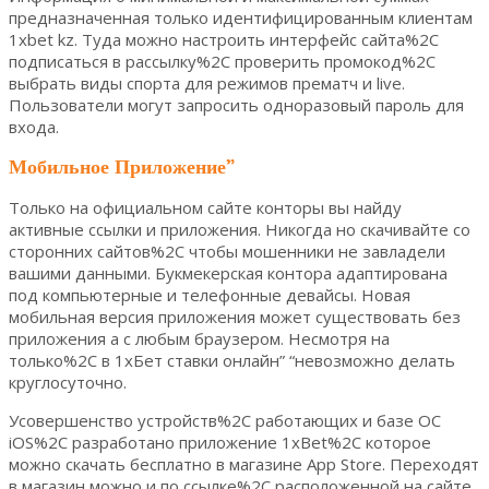
предназначенная только идентифицированным клиентам
1xbet kz. Туда можно настроить интерфейс сайта%2C
подписаться в рассылку%2C проверить промокод%2C
выбрать виды спорта для режимов прематч и live.
Пользователи могут запросить одноразовый пароль для
входа.
Мобильное Приложение”
Только на официальном сайте конторы вы найду
активные ссылки и приложения. Никогда но скачивайте со
сторонних сайтов%2C чтобы мошенники не завладели
вашими данными. Букмекерская контора адаптирована
под компьютерные и телефонные девайсы. Новая
мобильная версия приложения может существовать без
приложения а с любым браузером. Несмотря на
только%2C в 1хБет ставки онлайн” “невозможно делать
круглосуточно.
Усовершенство устройств%2C работающих и базе ОС
iOS%2C разработано приложение 1xBet%2C которое
можно скачать бесплатно в магазине App Store. Переходят
в магазин можно и по ссылке%2C расположенной на сайте