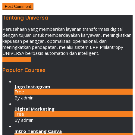
Tentang Universa
Perusahaan yang memberikan layanan transformasi digital
dengan tujuan untuk memberdayakan karyawan, meningkatkan
kepuasan pelanggan, optimalisasi operasional, dan
meningkatkan pendapatan, melalui sistem ERP Philantropy
UNIVERSA berbasis automation dan intelligent.
LEBIH LANJUT
Popular Courses
Jago Instagram
Free
By admin
Digital Marketing
Free
By admin
Intro Tentang Canva