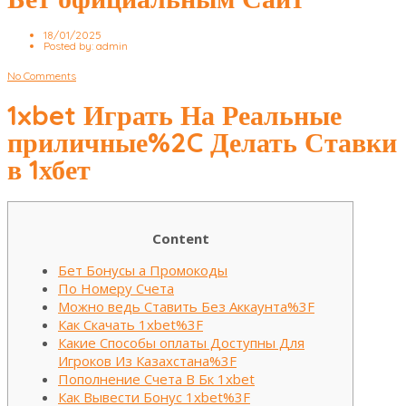
18/01/2025
Posted by:
admin
No Comments
1xbet Играть На Реальные
приличные%2C Делать Ставки
в 1хбет
Content
Бет Бонусы а Промокоды
По Номеру Счета
Можно ведь Ставить Без Аккаунта%3F
Как Скачать 1xbet%3F
Какие Способы оплаты Доступны Для
Игроков Из Казахстана%3F
Пополнение Счета В Бк 1xbet
Как Вывести Бонус 1xbet%3F