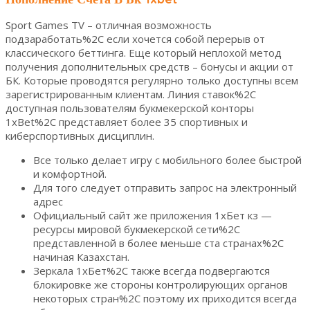
Sport Games TV – отличная возможность
подзаработать%2C если хочется собой перерыв от
классического беттинга. Еще который неплохой метод
получения дополнительных средств – бонусы и акции от
БК. Которые проводятся регулярно только доступны всем
зарегистрированным клиентам. Линия ставок%2C
доступная пользователям букмекерской конторы
1xBet%2C представляет более 35 спортивных и
киберспортивных дисциплин.
Все только делает игру с мобильного более быстрой
и комфортной.
Для того следует отправить запрос на электронный
адрес
Официальный сайт же приложения 1хБет кз —
ресурсы мировой букмекерской сети%2C
представленной в более меньше ста странах%2C
начиная Казахстан.
Зеркала 1хБет%2C также всегда подвергаются
блокировке же стороны контролирующих органов
некоторых стран%2C поэтому их приходится всегда