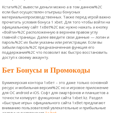
Кстати%2C вывести деньги можно а в том данном%2C
если был осуществлен отыгрыш бонусных
материальнопроизводственных. Также перед игрой важно
прочитать условия бонуса 1 xbet. Для того чтобы войти на
официальному сайт 1xBet%2C вас нужно нажать а кнопку
«Войти»%2C расположенную в верхнем правом углу
главной страницы. Далее введите свои данные — логин и
пароль%2C их были указаны или регистрации. Если вы
забыли пароль%2C предназначенная функция его
поддержания%2C что позволит вас быстро восстановить
доступ к своему аккаунту.
Бет Бонусы и Промокоды
Букмекерская контора 1хбет – это даже только основной
ресурс и мобильная версия%2C но и игровое приложение
для ОС android и iOS. Софт для смартфонов и планшетов а
точности копирует функционал сайта 1xbet kz. Раздел
«Быстрые игры» официального сайта 1xBet предлагают
вниманию пользователей увлекательные и прибыльные
азартные развлечения
1х bet
.