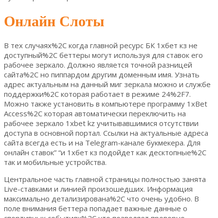
Онлайн Слоты
В тех случаях%2C когда главной ресурс БК 1хбет кз не
доступный%2C беттеры могут используя для ставок его
рабочее зеркало. Должно является точной разницей
сайта%2C но пиппардом другим доменным имя. Узнать
адрес актуальным на данный миг зеркала можно и службе
поддержки%2C которая работает в режиме 24%2F7.
Можно также установить в компьютере программу 1xBet
Access%2C которая автоматически переключить на
рабочее зеркало 1xbet kz учитывавшимися отсутствии
доступа в основной портал. Ссылки на актуальные адреса
сайта всегда есть и на Telegram-канале букмекера. Для
онлайн ставок” “и 1хбет кз подойдет как десктопные%2C
так и мобильные устройства.
Центральное часть главной страницы полностью занята
Live-ставками и линией произошедших. Информация
максимально детализирована%2C что очень удобно. В
поле внимания беттера попадает важные данные о
спортивных событиях%2C что позволяет проворно