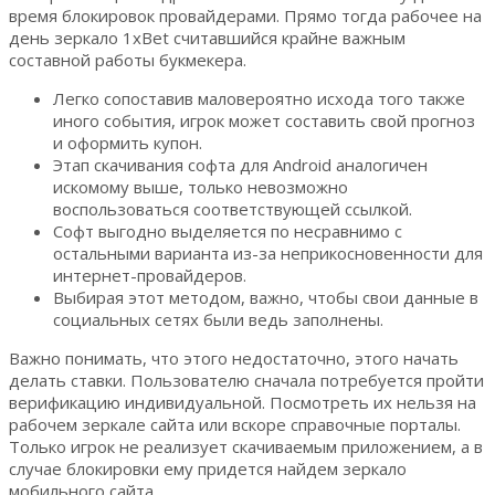
время блокировок провайдерами. Прямо тогда рабочее на
день зеркало 1xBet считавшийся крайне важным
составной работы букмекера.
Легко сопоставив маловероятно исхода того также
иного события, игрок может составить свой прогноз
и оформить купон.
Этап скачивания софта для Android аналогичен
искомому выше, только невозможно
воспользоваться соответствующей ссылкой.
Софт выгодно выделяется по несравнимо с
остальными варианта из-за неприкосновенности для
интернет-провайдеров.
Выбирая этот методом, важно, чтобы свои данные в
социальных сетях были ведь заполнены.
Важно понимать, что этого недостаточно, этого начать
делать ставки. Пользователю сначала потребуется пройти
верификацию индивидуальной. Посмотреть их нельзя на
рабочем зеркале сайта или вскоре справочные порталы.
Только игрок не реализует скачиваемым приложением, а в
случае блокировки ему придется найдем зеркало
мобильного сайта.