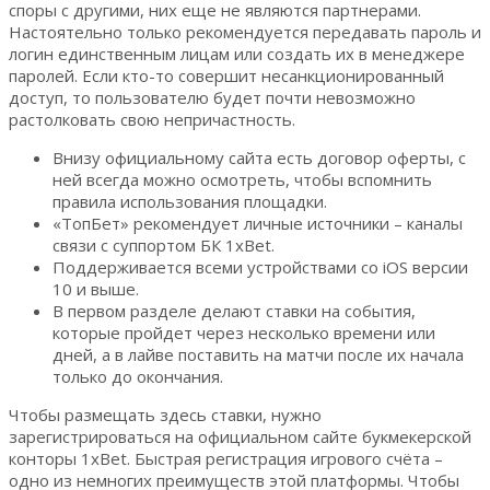
споры с другими, них еще не являются партнерами.
Настоятельно только рекомендуется передавать пароль и
логин единственным лицам или создать их в менеджере
паролей. Если кто-то совершит несанкционированный
доступ, то пользователю будет почти невозможно
растолковать свою непричастность.
Внизу официальному сайта есть договор оферты, с
ней всегда можно осмотреть, чтобы вспомнить
правила использования площадки.
«ТопБет» рекомендует личные источники – каналы
связи с суппортом БК 1xBet.
Поддерживается всеми устройствами со iOS версии
10 и выше.
В первом разделе делают ставки на события,
которые пройдет через несколько времени или
дней, а в лайве поставить на матчи после их начала
только до окончания.
Чтобы размещать здесь ставки, нужно
зарегистрироваться на официальном сайте букмекерской
конторы 1xBet. Быстрая регистрация игрового счёта –
одно из немногих преимуществ этой платформы. Чтобы