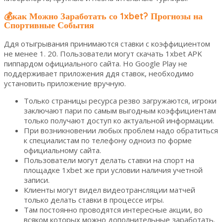
💰как Можно Заработать со 1xbet? Прогнозы на
Спортивные События
Ддя отыгрывания принимаются ставки с коэффициентом
не менее 1. 20. Пользователи могут скачать 1xbet APK
пиппардом официального сайта. Но Google Play не
поддерживает приложения ддя ставок, необходимо
установить приложение вручную.
Только страницы ресурса резво загружаются, игроки
заключают пари по самым выгодным коэффициентам
только получают доступ ко актуальной информации.
При возникновении любых проблем надо обратиться
к специалистам по телефону одноиз по форме
официальному сайта.
Пользователи могут делать ставки на спорт на
площадке 1xbet же при условии наличия учетной
записи.
Клиенты могут видел видеотрансляции матчей
только делать ставки в процессе игры.
Там постоянно проводятся интересные акции, во
всяком которых можно дополнительные заработать.