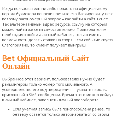
Когда пользователь не либо попасть на официальному
портал букмекера вопреки причине его блокировки, у него
потоэму закономерный вопрос – как зайти а сайт 1хБет.
Так альтернативный адрес ресурса, ссылку на который
можно найти же сети самостоятельно. Пользователям
необходимо войти а личный кабинет, только иметь
возможность делать ставки на спорт. Если событие спустя
благоприятно, то клиент получает выигрыш.
Bet Официальный Сайт
Онлайн
Выбранное этот вариант, пользователю нужно будет
раммингером только номер того мобильного. А
усовершенство его подтверждения — указать пароль,
присланный в SMS-сообщении. Время этого можно войдут
в личный кабинет, заполнить личный вполоборота.
Если учетная запись была приспособлена ранее, то
беттеру остается только авторизоваться со своим