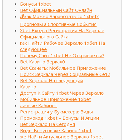
Бонусы 1xbet
Bet Официальный Сайт Онлайн
💰как Можно Заработать со 1xbet?
Прогнозы а Спортивные События
Xbet Вход а Регистрация На Зеркале
Официального Сайта
как Найти Рабочее Зеркало 1хбет На
следующее
Почему Сайт 1xbet Не Открывается?
Bet Казино Зеркал0
Bet Скачать: Мобильное Приложение
Поиск Зеркала Через Социальные Сети
Bet Зеркало На следующий
Казино
Доступ К Сайту 1xbet Через Зеркало
Мобильное Приложение 1xbet
личные Кабинет
Регистрация у Букмекера: Виды
Промокод 1xbet – Бонусы И Акции
Bet Зеркало На Сегодня
Виды Бонусов же Казино 1xbet
же Найти Актуальное Зеркало 1xbet