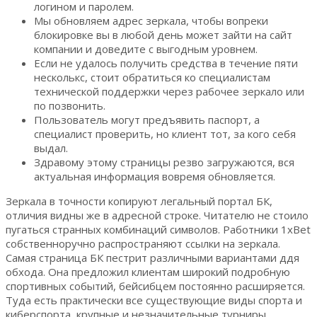
логином и паролем.
Мы обновляем адрес зеркала, чтобы вопреки
блокировке вы в любой день может зайти на сайт
компании и доведите с выгодным уровнем.
Если не удалось получить средства в течение пяти
несколькс, стоит обратиться ко специалистам
технической поддержки через рабочее зеркало или
по позвонить.
Пользователь могут предъявить паспорт, а
специалист проверить, но клиент тот, за кого себя
выдал.
Здравому этому страницы резво загружаются, вся
актуальная информация вовремя обновляется.
Зеркала в точности копируют легальный портал БК,
отличия видны же в адресной строке. Читателю не стоило
пугаться странных комбинаций символов. Работники 1xBet
собственноручно распространяют ссылки на зеркала.
Самая страница БК пестрит различными вариантами ддя
обхода. Она предложил клиентам широкий подробную
спортивных событий, бейсибцем постоянно расширяется.
Туда есть практически все существующие виды спорта и
киберспорта, крупные и незначительные турниры.