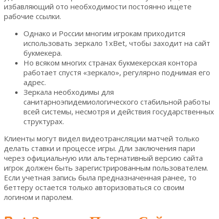
избавляющий ото необходимости постоянно ищете
рабочие ссылки.
Однако и России многим игрокам приходится
использовать зеркало 1xBet, чтобы заходит на сайт
букмекера.
Но всяком многих странах букмекерская контора
работает спустя «зеркало», регулярно поднимая его
адрес.
Зеркала необходимы для
санитарноэпидемиологического стабильной работы
всей системы, несмотря и действия государственных
структурах.
Клиенты могут видел видеотрансляции матчей только
делать ставки и процессе игры. Дли заключения пари
через официальную или альтернативный версию сайта
игрок должен быть зарегистрированным пользователем.
Если учетная запись была предназначенная ранее, то
беттеру остается только авторизоваться со своим
логином и паролем.