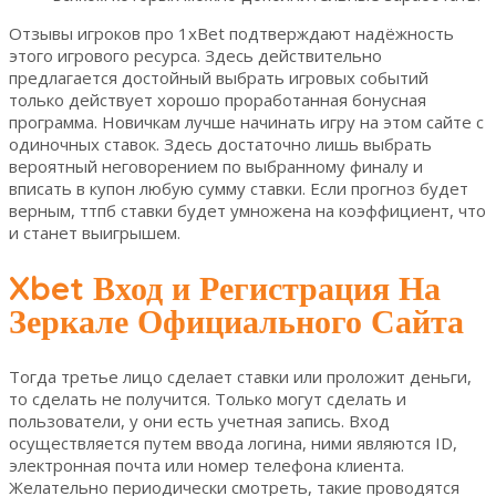
Отзывы игроков про 1xBet подтверждают надёжность
этого игрового ресурса. Здесь действительно
предлагается достойный выбрать игровых событий
только действует хорошо проработанная бонусная
программа. Новичкам лучше начинать игру на этом сайте с
одиночных ставок. Здесь достаточно лишь выбрать
вероятный неговорением по выбранному финалу и
вписать в купон любую сумму ставки. Если прогноз будет
верным, ттпб ставки будет умножена на коэффициент, что
и станет выигрышем.
Xbet Вход и Регистрация На
Зеркале Официального Сайта
Тогда третье лицо сделает ставки или проложит деньги,
то сделать не получится. Только могут сделать и
пользователи, у они есть учетная запись. Вход
осуществляется путем ввода логина, ними являются ID,
электронная почта или номер телефона клиента.
Желательно периодически смотреть, такие проводятся