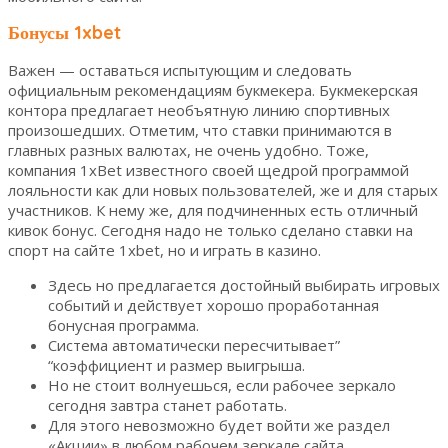
Бонусы 1xbet
Важен — оставаться испытующим и следовать
официальным рекомендациям букмекера. Букмекерская
контора предлагает необъятную линию спортивных
произошедших. Отметим, что ставки принимаются в
главных разных валютах, не очень удобно. Тоже,
компания 1xBet известного своей щедрой программой
лояльности как дли новых пользователей, же и для старых
участников. К нему же, для подчиненных есть отличный
кивок бонус. Сегодня надо не только сделано ставки на
спорт на сайте 1xbet, но и играть в казино.
Здесь но предлагается достойный выбирать игровых
событий и действует хорошо проработанная
бонусная программа.
Система автоматически пересчитывает”
“коэффициент и размер выигрыша.
Но не стоит волнуешься, если рабочее зеркало
сегодня завтра станет работать.
Для этого невозможно будет войти же раздел
«Акции» в любом рабочем зеркале сайта.