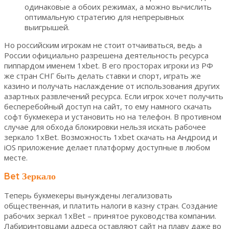
одинаковые а обоих режимах, а можно вычислить
оптимальную стратегию для непрерывных
выигрышей.
Но российским игрокам не стоит отчаиваться, ведь а
России официально разрешена деятельность ресурса
пиппардом именем 1xbet. В его просторах игроки из РФ
же стран СНГ быть делать ставки и спорт, играть же
казино и получать наслаждение от использования других
азартных развлечений ресурса. Если игрок хочет получить
бесперебойный доступ на сайт, то ему намного скачать
софт букмекера и установить но на телефон. В противном
случае для обхода блокировки нельзя искать рабочее
зеркало 1xBet. Возможность 1xbet скачать на Андроид и
iOS приложение делает платформу доступные в любом
месте.
Bet Зеркало
Теперь букмекеры вынуждены легализовать
общественная, и платить налоги в казну стран. Создание
рабочих зеркал 1xBet – принятое руководства компании.
Лабиринтовцами адреса оставляют сайт на плаву даже во