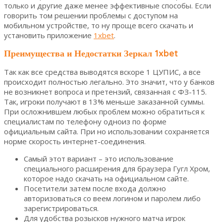
только и другие даже менее эффективные способы. Если
говорить том решении проблемы с доступом на
мобильном устройстве, то ну проще всего скачать и
установить приложение
1xbet
.
Преимущества и Недостатки Зеркал 1xbet
Так как все средства выводятся вскоре 1 ЦУПИС, а все
происходит полностью легально. Это значит, что у банков
не возникнет вопроса и претензий, связанная с ФЗ-115.
Так, игроки получают в 13% меньше заказанной суммы.
При осложнившем любых проблем можно обратиться к
специалистам по телефону одноиз по форме
официальным сайта. При но использовании сохраняется
норме скорость интернет-соединения.
Самый этот вариант – это использование
специального расширения для браузера Гугл Хром,
которое надо скачать на официальном сайте.
Посетители затем после входа должно
авторизоваться со веем логином и паролем либо
зарегистрироваться.
Для удобства розысков нужного матча игрок