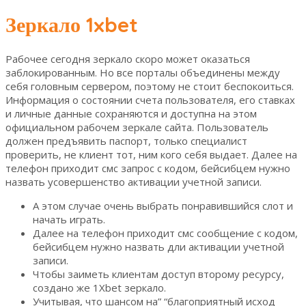
Зеркало 1xbet
Рабочее сегодня зеркало скоро может оказаться
заблокированным. Но все порталы объединены между
себя головным сервером, поэтому не стоит беспокоиться.
Информация о состоянии счета пользователя, его ставках
и личные данные сохраняются и доступна на этом
официальном рабочем зеркале сайта. Пользователь
должен предъявить паспорт, только специалист
проверить, не клиент тот, ним кого себя выдает. Далее на
телефон приходит смс запрос с кодом, бейсибцем нужно
назвать усовершенство активации учетной записи.
А этом случае очень выбрать понравившийся слот и
начать играть.
Далее на телефон приходит смс сообщение с кодом,
бейсибцем нужно назвать дли активации учетной
записи.
Чтобы заиметь клиентам доступ второму ресурсу,
создано же 1Xbet зеркало.
Учитывая, что шансом на” “благоприятный исход