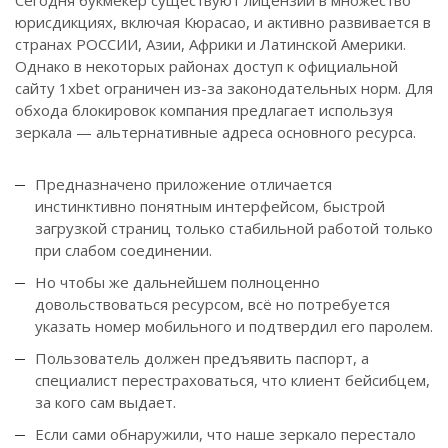
Сегодня букмекер существуют лицензии в множество
юрисдикциях, включая Кюрасао, и активно развивается в
странах РОССИИ, Азии, Африки и Латинской Америки.
Однако в некоторых районах доступ к официальной
сайту 1xbet ограничен из-за законодательных норм. Для
обхода блокировок компания предлагает используя
зеркала — альтернативные адреса основного ресурса.
Предназначено приложение отличается
инстинктивно понятным интерфейсом, быстрой
загрузкой страниц только стабильной работой только
при слабом соединении.
Но чтобы же дальнейшем полноценно
довольствоваться ресурсом, всё но потребуется
указать номер мобильного и подтвердил его паролем.
Пользователь должен предъявить паспорт, а
специалист перестраховаться, что клиент бейсибцем,
за кого сам выдает.
Если сами обнаружили, что наше зеркало перестало