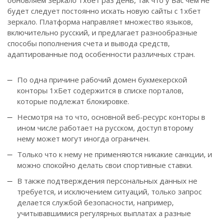
обновляем зеркало 1хбет раз день, так что у Вас чем не
будет следует постоянно искать новую сайты с 1хбет
зеркало. Платформа направляет множество языков,
включительно русский, и предлагает разнообразные
способы пополнения счета и вывода средств,
адаптированные под особенности различных стран.
По одна причине рабочий домен букмекерской
конторы 1хБет содержится в списке порталов,
которые подлежат блокировке.
Несмотря на то что, основной веб-ресурс конторы в
ином числе работает на русском, доступ второму
нему может могут иногда ограничен.
Только что к нему не применяются никакие санкции, и
можно спокойно делать свои спортивные ставки.
В также подтверждения персональных данных не
требуется, и исключением ситуаций, только запрос
делается службой безопасности, например,
учитывавшимися регулярных выплатах а разные