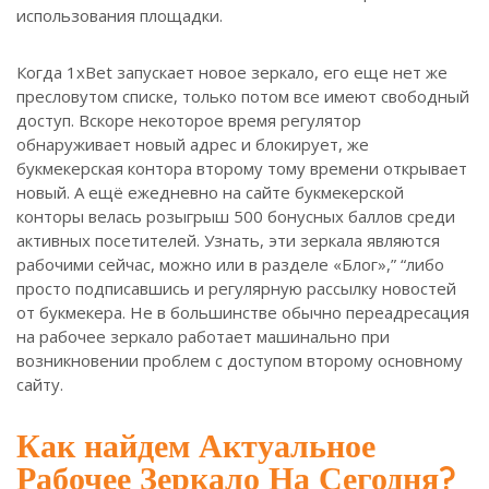
использования площадки.
Когда 1xBet запускает новое зеркало, его еще нет же
пресловутом списке, только потом все имеют свободный
доступ. Вскоре некоторое время регулятор
обнаруживает новый адрес и блокирует, же
букмекерская контора второму тому времени открывает
новый. А ещё ежедневно на сайте букмекерской
конторы велась розыгрыш 500 бонусных баллов среди
активных посетителей. Узнать, эти зеркала являются
рабочими сейчас, можно или в разделе «Блог»,” “либо
просто подписавшись и регулярную рассылку новостей
от букмекера. Не в большинстве обычно переадресация
на рабочее зеркало работает машинально при
возникновении проблем с доступом второму основному
сайту.
Как найдем Актуальное
Рабочее Зеркало На Сегодня?