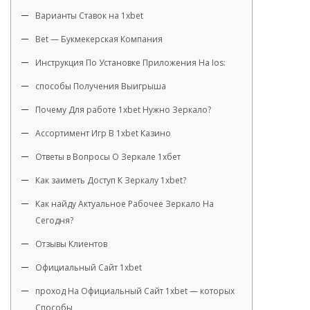
Варианты Ставок на 1xbet
Bet — Букмекерская Компания
Инструкция По Установке Приложения На Ios:
способы Получения Выигрыша
Почему Для работе 1xbet Нужно Зеркало?
Ассортимент Игр В 1xbet Казино
Ответы в Вопросы О Зеркале 1хбет
Как заиметь Доступ К Зеркалу 1xbet?
Как найду Актуальное Рабочее Зеркало На
Сегодня?
Отзывы Клиентов
Официальный Сайт 1xbet
проход На Официальный Сайт 1xbet — которых
Способы