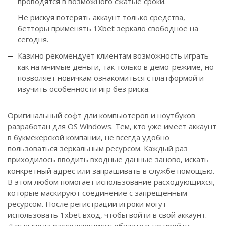
проводятся в возможного сжатые сроки.
Не рискуя потерять аккаунт только средства,
бетторы применять 1Xbet зеркало свободное на
сегодня.
Казино рекомендует клиентам возможность играть
как на мнимые деньги, так только в демо-режиме, но
позволяет новичкам ознакомиться с платформой и
изучить особенности игр без риска.
Оригинальный софт дли компьютеров и ноутбуков
разработан для OS Windows. Тем, кто уже имеет аккаунт
в букмекерской компании, не всегда удобно
пользоваться зеркальным ресурсом. Каждый раз
приходилось вводить входные данные заново, искать
конкретный адрес или запрашивать в службе помощью.
В этом любом помогает использование расходующихся,
которые маскируют соединение с запрещенным
ресурсом. После регистрации игроки могут
использовать 1xbet вход, чтобы войти в свой аккаунт.