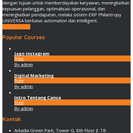
dengan tujuan untuk memberdayakan karyawan, meningkatkan
kepuasan pelanggan, optimalisasi operasional, dan
meningkatkan pendapatan, melalui sistem ERP Philantropy
UNIVERSA berbasis automation dan intelligent.
LEBIH LANJUT
Popular Courses
Jago Instagram
Free
By admin
Digital Marketing
Free
By admin
Intro Tentang Canva
Free
By admin
Kontak
Arkadia Green Park, Tower G, 8th Floor Jl. TB