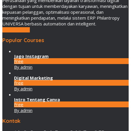
Perusahaan yang memberikan layanan transformasi digital
dengan tujuan untuk memberdayakan karyawan, meningkatkan
kepuasan pelanggan, optimalisasi operasional, dan
meningkatkan pendapatan, melalui sistem ERP Philantropy
UNIVERSA berbasis automation dan intelligent.
LEBIH LANJUT
Popular Courses
Jago Instagram
Free
By admin
Digital Marketing
Free
By admin
Intro Tentang Canva
Free
By admin
Kontak