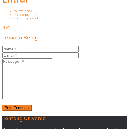
06/05/2025
Posted by:
admin
Category:
22bet
No Comments
Leave a Reply
Tentang Universa