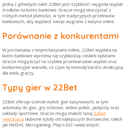
Jedną z głównych zalet 22Bet jest szybkość i wygoda wypłat
środków na konto bankowe. Gracze mogą skorzystać z
różnych metod płatności, w tym tradycyjnych przelewów
bankowych, aby wypłacić swoje wygrane z kasyna online.
Porównanie z konkurentami
W porównaniu z innymi kasynami online, 22Bet wypłata na
konto bankowe wyróżnia się szybkością i niskimi opłatami.
Gracze mogą liczyć na szybkie przetwarzanie wypłat oraz
konkurencyjne warunki, co czyni tę metodę bardzo atrakcyjną
dla wielu graczy.
Typy gier w 22Bet
22Bet oferuje szeroki wybór gier kasynowych, w tym
automaty do gier, gry stołowe, wideo poker, jackpoty oraz
zakłady sportowe. Gracze mogą znaleźć tutaj
22bet
rejestracja
ulubione tytuły od najlepszych dostawców, takich
jak NetEnt, Microgaming, Play’n GO i wielu innych.