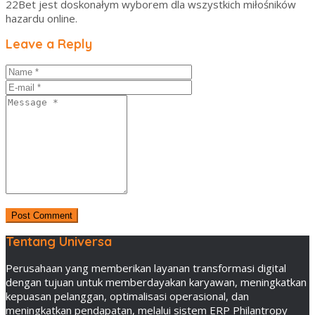
22Bet jest doskonałym wyborem dla wszystkich miłośników
hazardu online.
Leave a Reply
Tentang Universa
Perusahaan yang memberikan layanan transformasi digital
dengan tujuan untuk memberdayakan karyawan, meningkatkan
kepuasan pelanggan, optimalisasi operasional, dan
meningkatkan pendapatan, melalui sistem ERP Philantropy