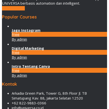
UNIVERSA berbasis automation dan intelligent.
LEBIH LANJUT
Popular Courses
Jago Instagram
Free
By admin
Digital Marketing
Free
By admin
Intro Tentang Canva
Free
By admin
Kontak
Arkadia Green Park, Tower G, 8th Floor Jl. TB
Simatupang Kav. 88, Jakarta Selatan 12520
+62 822-9883-0366
info@universa.co.id