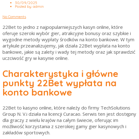
30/09/2025
Posted by:
admin
No Comments
22Bet to jedno z najpopularniejszych kasyn online, które
oferuje szeroki wybór gier, atrakcyjne bonusy oraz szybkie i
wygodne metody wypłaty środków na konto bankowe. W tym
artykule przeanalizujemy, jak działa 22Bet wypłata na konto
bankowe, jakie są zalety i wady tej metody oraz jak sprawdzić
uczciwość gry w kasynie online.
Charakterystyka i główne
punkty 22Bet wypłata na
konto bankowe
22Bet to kasyno online, które należy do firmy TechSolutions
Group N. V.i działa na licencji Curacao. Serwis ten jest dostępny
dla graczy z wielu krajów na całym świecie, oferując im
możliwość korzystania z szerokiej gamy gier kasynowych i
zakładów sportowych.