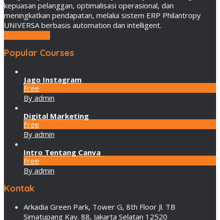
kepuasan pelanggan, optimalisasi operasional, dan
meningkatkan pendapatan, melalui sistem ERP Philantropy
UNIVERSA berbasis automation dan intelligent.
LEBIH LANJUT
Popular Courses
Jago Instagram
Free
By admin
Digital Marketing
Free
By admin
Intro Tentang Canva
Free
By admin
Kontak
Arkadia Green Park, Tower G, 8th Floor Jl. TB
Simatupang Kav. 88, Jakarta Selatan 12520