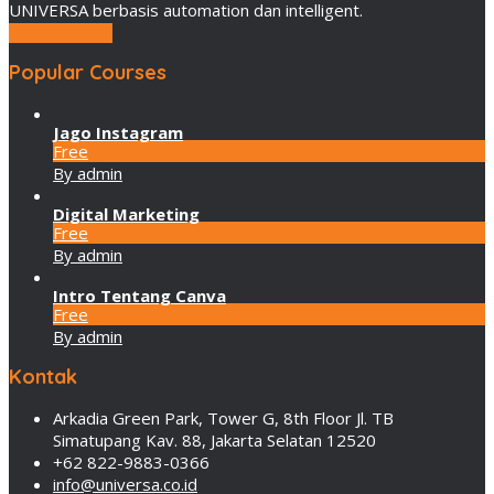
UNIVERSA berbasis automation dan intelligent.
LEBIH LANJUT
Popular Courses
Jago Instagram
Free
By admin
Digital Marketing
Free
By admin
Intro Tentang Canva
Free
By admin
Kontak
Arkadia Green Park, Tower G, 8th Floor Jl. TB
Simatupang Kav. 88, Jakarta Selatan 12520
+62 822-9883-0366
info@universa.co.id