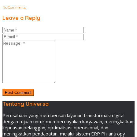
No Comments
Leave a Reply
Tentang Universa
Perusahaan yang memberikan layanan transformasi digital
dengan tujuan untuk memberdayakan karyawan, meningkatkan
kepuasan pelanggan, optimalisasi operasional, dan
meningkatkan pendapatan, melalui sistem ERP Philantropy