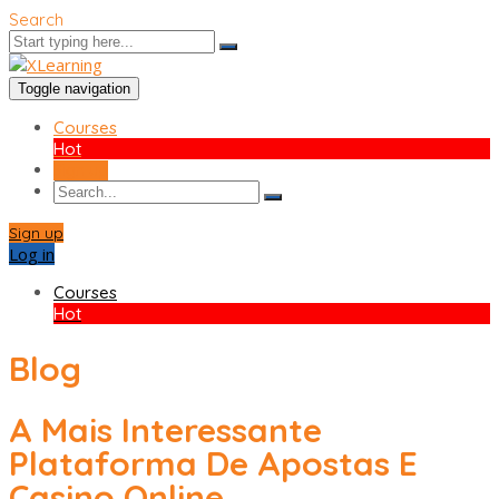
Search
Toggle navigation
Courses
Hot
Sign up
Sign up
Log in
Courses
Hot
Blog
A Mais Interessante
Plataforma De Apostas E
Casino Online