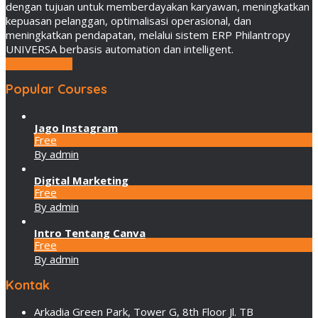
dengan tujuan untuk memberdayakan karyawan, meningkatkan
kepuasan pelanggan, optimalisasi operasional, dan
meningkatkan pendapatan, melalui sistem ERP Philantropy
UNIVERSA berbasis automation dan intelligent.
LEBIH LANJUT
Popular Courses
Jago Instagram
Free
By admin
Digital Marketing
Free
By admin
Intro Tentang Canva
Free
By admin
Kontak
Arkadia Green Park, Tower G, 8th Floor Jl. TB