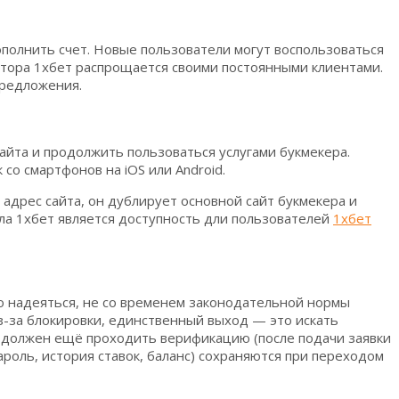
полнить счет. Новые пользователи могут воспользоваться
нтора 1хбет распрощается своими постоянными клиентами.
предложения.
йта и продолжить пользоваться услугами букмекера.
о смартфонов на iOS или Android.
 адрес сайта, он дублирует основной сайт букмекера и
ала 1хбет является доступность дли пользователей
1хбет
о надеяться, не со временем законодательной нормы
из-за блокировки, единственный выход — это искать
ь должен ещё проходить верификацию (после подачи заявки
ароль, история ставок, баланс) сохраняются при переходом