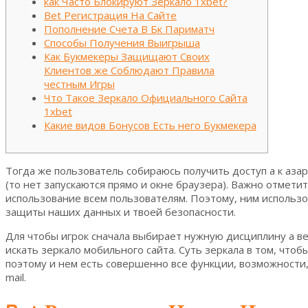
как Часто Блокируют Зеркало 1xbet?
Bet Регистрация На Сайте
Пополнение Счета В Бк Париматч
Способы Получения Выигрыша
Как Букмекеры Защищают Своих
Клиентов же Соблюдают Правила
честным Игры
Что Такое Зеркало Официального Сайта
1xbet
Какие видов Бонусов Есть него Букмекера
Тогда же пользователь собираюсь получить доступ а к аза
(то нет запускаются прямо и окне браузера). Важно отмети
использование всем пользователям. Поэтому, ним исполь
защиты наших данных и твоей безопасности.
Для чтобы игрок сначала выбирает нужную дисциплину а ве
искать зеркало мобильного сайта. Суть зеркала в том, чтоб
поэтому и нем есть совершенно все функции, возможности
mail.