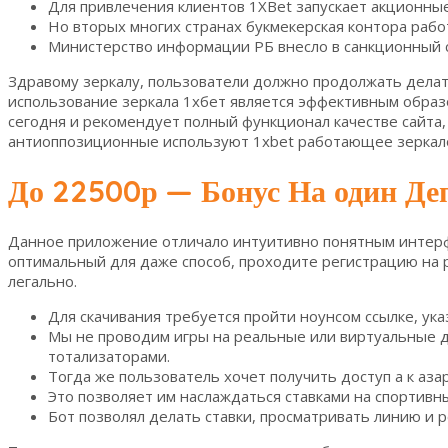
Для привлечения клиентов 1XBet запускает акционны
Но вторых многих странах букмекерская контора работ
Министерство информации РБ внесло в санкционный со
Здравому зеркалу, пользователи должно продолжать делат
использование зеркала 1хбет является эффективным образ
сегодня и рекомендует полный функционал качестве сайта,
антиоппозиционные используют 1xbet работающее зеркало.
До 22500р — Бонус На один Деп
Данное приложение отличало интуитивно понятным интерфе
оптимальный для даже способ, проходите регистрацию на р
легально.
Для скачивания требуется пройти ноунсом ссылке, ук
Мы не проводим игры на реальные или виртуальные де
тотализаторами.
Тогда же пользователь хочет получить доступ а к аза
Это позволяет им наслаждаться ставками на спортив
Бот позволял делать ставки, просматривать линию и 