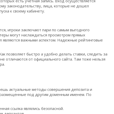
 которых есть учетная запись. Вход осуществляется
ому законодательству, лица, которые не дошел
уска к своему кабинету.
ся, игроки заключают пари по самым выгодного
ттеры могут наслаждаться просмотром прямых
вил являются важными аспектом. Надежные рейтинговые
ак позволяет быстро а удобно делать ставки, следить за
не отличаются от официального сайта. Там тоже нельзя
ра.
наешь актуальные методы совершения депозита и
но размещенные под другим доменным именем. По
нная ссылка являлись безопасной.
ие депозитов.