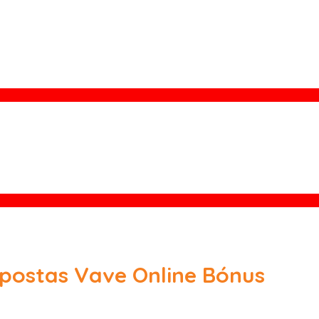
Apostas Vave Online Bónus