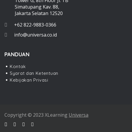
Tower G, 8th Floor Jl. TB
Simatupang Kav. 88,
Jakarta Selatan 12520
+62 822-9883-0366
info@universa.co.id
PANDUAN
Kontak
Syarat dan Ketentuan
Kebijakan Privasi
Copyright © 2023 XLearning
Universa