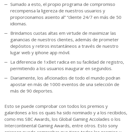
Sumado a esto, el propio programa de compromiso
recompensa la ligereza de nuestros usuarios y
proporcionamos asiento al” “cliente 24/7 en más de 50
idiomas.
Brindamos cuotas altas em virtude de maximizar las
ganancias de nuestros clientes, además de prometer
depósitos y retiros instantáneos a través de nuestro
lugar web y iphone app móvil.
La diferencia de 1xBet radica en su facilidad de registro,
permitiendo a los usuarios inaugurar en segundos.
Diariamente, los aficionados de todo el mundo podran
apostar en más de 1000 eventos de una selección de
más de 90 deportes.
Esto se puede comprobar con todos los premios y
galardones a los os quais ha sido nominado y a los recibidos,
como mis SBC Awards, los Global Gaming Accolades o los
Intercontinental Gaming Awards, entre otros. Esto sony