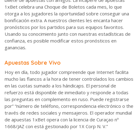
billete de apuestas con amigos. La incapere de apuestas
1xBet celebra una Choque de Boletos cada mes, lo que
otorga a los jugadores la oportunidad sobre conseguir una
bonificación extra. A nuestros clientes les encanta hacer
pronósticos por los partidos para sus equipos favoritos.
Usando su conocimiento junto con nuestras estadísticas de
confianza, es posible modificar estos pronósticos en
ganancias.
Apuestas Sobre Vivo
Hoy en día, todo jugador compreende que Internet facilita
mucho las flancos a la hora de tener controlados los cambios
en las cuotas sumado a los hándicaps. El personal de
refuerzo está disponible de inmediato y responde a todas
las preguntas en complemento en ruso. Puede registrarse
por” “número de teléfono, correspondencia electrónico o the
través de redes sociales y mensajeros. El operador mundial
de apuestas 1xBet opera con la licencia de Curaçao nº
1668/JAZ con está gestionado por 1X Corp N. V.”