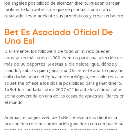
los angeles posibilidad de alcanzar dinero. Pueden barajar
fácilmente la hipotesis de que se produzca uno u otro
resultado, llevar adelante sus pronósticos y crear un boleto.
Bet Es Asociado Oficial De
Una Esl
Diariamente, los followers de todo un mundo pueden
apostar en más sobre 1000 eventos para una selección de
más de 90 deportes. Si estás al día delete “qué, dónde y
cuándo”, sabrás quién ganará un Oscar este año to quizá no
halla dudas sobre el época meteorológico, en cualquier caso,
1xBet the ofrece a los dos la posibilidad para ganar dinero.
1xBet fue fundada sobre 2007 y” “durante los últimos años
se ha convertido en una de las casas de apuestas líderes en
el mundo.
Además, el pagina web de 1xBet ofrece a sus clientes la
ocasion de crear mi combinación ganadora con compartir su