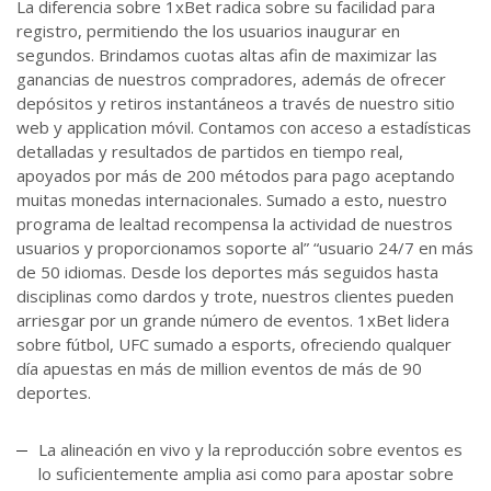
La diferencia sobre 1xBet radica sobre su facilidad para
registro, permitiendo the los usuarios inaugurar en
segundos. Brindamos cuotas altas afin de maximizar las
ganancias de nuestros compradores, además de ofrecer
depósitos y retiros instantáneos a través de nuestro sitio
web y application móvil. Contamos con acceso a estadísticas
detalladas y resultados de partidos en tiempo real,
apoyados por más de 200 métodos para pago aceptando
muitas monedas internacionales. Sumado a esto, nuestro
programa de lealtad recompensa la actividad de nuestros
usuarios y proporcionamos soporte al” “usuario 24/7 en más
de 50 idiomas. Desde los deportes más seguidos hasta
disciplinas como dardos y trote, nuestros clientes pueden
arriesgar por un grande número de eventos. 1xBet lidera
sobre fútbol, UFC sumado a esports, ofreciendo qualquer
día apuestas en más de million eventos de más de 90
deportes.
La alineación en vivo y la reproducción sobre eventos es
lo suficientemente amplia asi como para apostar sobre