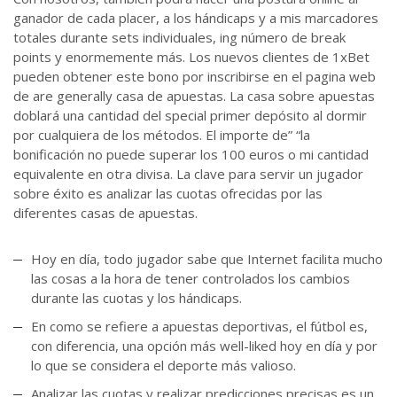
ganador de cada placer, a los hándicaps y a mis marcadores
totales durante sets individuales, ing número de break
points y enormemente más. Los nuevos clientes de 1xBet
pueden obtener este bono por inscribirse en el pagina web
de are generally casa de apuestas. La casa sobre apuestas
doblará una cantidad del special primer depósito al dormir
por cualquiera de los métodos. El importe de” “la
bonificación no puede superar los 100 euros o mi cantidad
equivalente en otra divisa. La clave para servir un jugador
sobre éxito es analizar las cuotas ofrecidas por las
diferentes casas de apuestas.
Hoy en día, todo jugador sabe que Internet facilita mucho
las cosas a la hora de tener controlados los cambios
durante las cuotas y los hándicaps.
En como se refiere a apuestas deportivas, el fútbol es,
con diferencia, una opción más well-liked hoy en día y por
lo que se considera el deporte más valioso.
Analizar las cuotas y realizar predicciones precisas es un