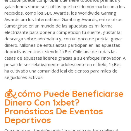
ericsson puede comprobar que tiene todos los premios y
galardones some sort of los que ha sido nominada con a los
recibidos, como los SBC Awards, los Worldwide Gaming
Awards um los International Gambling Awards, entre otros.
Sumergirse en un mundo de las apuestas es mi forma
electrizante para poner a competición tu suerte, gustar la
descarga sobre adrenalina y, con un poco de pericia, ganar
dinero. Millones de entusiastas participan en las apuestas
deportivas en línea, siendo 1xBet Chile una de todas las
casas de apuestas líderes gracias a su enfoque innovador. A
pesar de ser relativamente adolescente en el field, 1xBet
ha cultivado una comunidad leal de cientos para miles de
seguidores activos.
💰¿cómo Puede Beneficiarse
Dinero Con 1xbet?
Pronósticos De Eventos
Deportivos
Con nosotros, también podrá hacer una postura online al