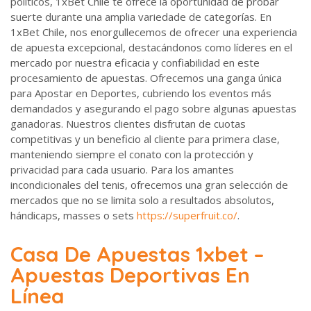
políticos, 1xBet Chile te ofrece la oportunidad de probar
suerte durante una amplia variedade de categorías. En
1xBet Chile, nos enorgullecemos de ofrecer una experiencia
de apuesta excepcional, destacándonos como líderes en el
mercado por nuestra eficacia y confiabilidad en este
procesamiento de apuestas. Ofrecemos una ganga única
para Apostar en Deportes, cubriendo los eventos más
demandados y asegurando el pago sobre algunas apuestas
ganadoras. Nuestros clientes disfrutan de cuotas
competitivas y un beneficio al cliente para primera clase,
manteniendo siempre el conato con la protección y
privacidad para cada usuario. Para los amantes
incondicionales del tenis, ofrecemos una gran selección de
mercados que no se limita solo a resultados absolutos,
hándicaps, masses o sets
https://superfruit.co/
.
Casa De Apuestas 1xbet –
Apuestas Deportivas En
Línea