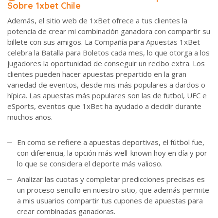
Sobre 1xbet Chile
Además, el sitio web de 1xBet ofrece a tus clientes la
potencia de crear mi combinación ganadora con compartir su
billete con sus amigos. La Compañía para Apuestas 1xBet
celebra la Batalla para Boletos cada mes, lo que otorga a los
jugadores la oportunidad de conseguir un recibo extra. Los
clientes pueden hacer apuestas prepartido en la gran
variedad de eventos, desde mis más populares a dardos o
hípica. Las apuestas más populares son las de futbol, UFC e
eSports, eventos que 1xBet ha ayudado a decidir durante
muchos años.
En como se refiere a apuestas deportivas, el fútbol fue,
con diferencia, la opción más well-known hoy en día y por
lo que se considera el deporte más valioso.
Analizar las cuotas y completar predicciones precisas es
un proceso sencillo en nuestro sitio, que además permite
a mis usuarios compartir tus cupones de apuestas para
crear combinadas ganadoras.