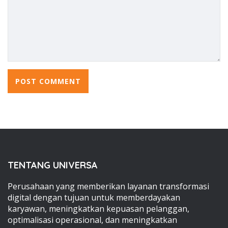
TENTANG UNIVERSA
Perusahaan yang memberikan layanan transformasi
digital dengan tujuan untuk memberdayakan
karyawan, meningkatkan kepuasan pelanggan,
optimalisasi operasional, dan meningkatkan