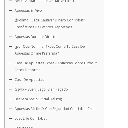
Bet Es Appartenente Oficial De La Esl
Apuestas En Vivo
💰¿cómo Puede Cautivar Dinero Con 1xbet?
Pronósticos De Eventos Deportivos
Apuestas Durante Directo
¿por Qué Nominar 1xbet Como Tu Casa De
Apuestas Online Preferida?
Casa De Apuestas 1xbet – Apuestas Sobre Fútbol Y
Otros Deportes
Casa De Apuestas
Ggwp – Buen Juego, Bien Pagado
Bet Sera Socio Oficial Del Psg
Apuestas Fáciles Y Con Seguridad Con 1xbet Chile
Losc Lille Con 1xbet