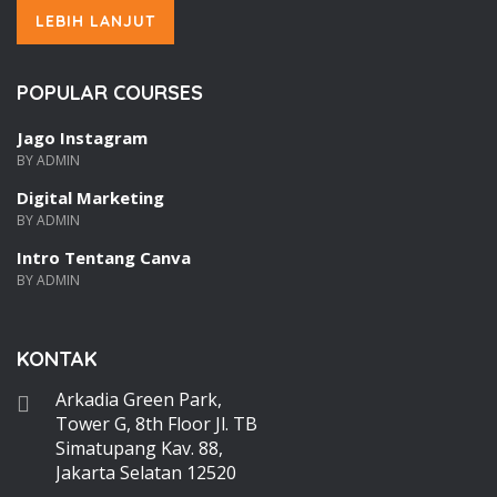
LEBIH LANJUT
POPULAR COURSES
Jago Instagram
BY ADMIN
Digital Marketing
BY ADMIN
Intro Tentang Canva
BY ADMIN
KONTAK
Arkadia Green Park,
Tower G, 8th Floor Jl. TB
Simatupang Kav. 88,
Jakarta Selatan 12520