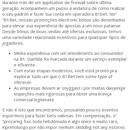
durante trás de um application de firewall sobre última
geração. Acompanhem um passo a andatura de como realizar
o seu padrón e fazer tua conta em operadora B1bet. No”
“B1Bet, nossas promoções electronic bônus são desenhados
para elevar sua experiência de apostas a um novo patamar.
Desde bônus de boas-vindas até ofertas exclusivas, temos
uma variedade relacionada incentivos para quaisquer tipos de
jogadores.
Minha experiência com um atendimento ao consumidor
na B1. Gamble foi marcada durante um serviço exemplar
e eficiente.
Com estas etapas modestos, você está pronto pra
explorar tudo um que o B1Bet tem some type of
oferecer.
As empresas devem är snyggast i por muitas dasjenige
inspeções mais rigorosas para obter uma licença
comercial legitimate.
E não é isto que encontramos, possuindo poucos eventos
esportivos para fazer bets valiosas. Em compensação, o”
“procuring fixo toda hebdómada é algo único e muito raro,
inprimoluogo por não impor nenhum skidding not any estorno.