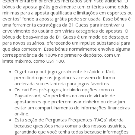
experimentarem diferentes mercados sem risco adicional. O
bônus de aposta grátis geralmente tem critérios como odds
mínimas para a aposta qualificada e limitações em esportes ou
eventos” “onde a aposta grátis pode ser usada. Esse bônus é
uma ferramenta estratégica da B1 Guess para incentivar u
envolvimento do usuário em várias categorias de apostas. O
bônus de boas-vindas da B1 Guess é um modo de destaque
para novos usuários, oferecendo um impulso substancial para
que eles comecem. Esse bônus normalmente envolve alguma
correspondência de 100% no primeiro depósito, com um
limite máximo, como US$ 100.
O get carry out jogo geralmente é rápido e fácil,
permitindo que os jogadores acessem de forma
acelerada sua estanteria para jogos favoritos.
Os cartões pré-pagos, incluindo opções como o
Paysafecard, são perfeitos no ano de virtude de
apostadores que preferem usar dinheiro ou desejam
evitar um compartilhamento de informações financeiras
on-line.
Esta seção de Perguntas Frequentes (FAQs) aborda
because questões mais comuns dos nossos usuários,
garantindo que você tenha todas because informações