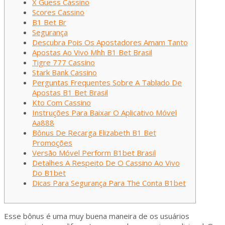
X Guess Cassino
Scores Cassino
B1 Bet Br
Segurança
Descubra Pois Os Apostadores Amam Tanto
Apostas Ao Vivo Mhh B1 Bet Brasil
Tigre 777 Cassino
Stark Bank Cassino
Perguntas Frequentes Sobre A Tablado De
Apostas B1 Bet Brasil
Kto Com Cassino
Instruções Para Baixar O Aplicativo Móvel
Aa888
Bônus De Recarga Elizabeth B1 Bet
Promoções
Versão Móvel Perform B1bet Brasil
Detalhes A Respeito De O Cassino Ao Vivo
Do B1bet
Dicas Para Segurança Para The Conta B1bet
Esse bônus é uma muy buena maneira de os usuários