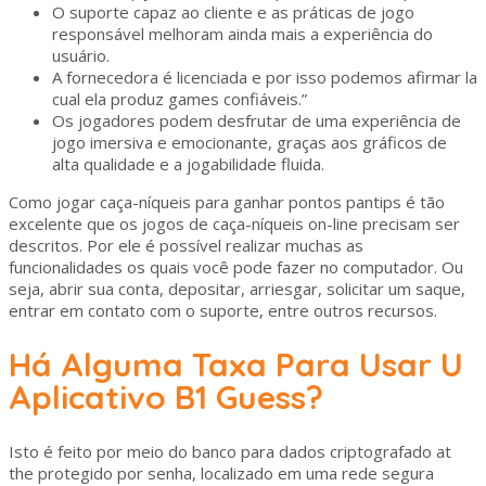
O suporte capaz ao cliente e as práticas de jogo
responsável melhoram ainda mais a experiência do
usuário.
A fornecedora é licenciada e por isso podemos afirmar la
cual ela produz games confiáveis.”
Os jogadores podem desfrutar de uma experiência de
jogo imersiva e emocionante, graças aos gráficos de
alta qualidade e a jogabilidade fluida.
Como jogar caça-níqueis para ganhar pontos pantips é tão
excelente que os jogos de caça-níqueis on-line precisam ser
descritos. Por ele é possível realizar muchas as
funcionalidades os quais você pode fazer no computador. Ou
seja, abrir sua conta, depositar, arriesgar, solicitar um saque,
entrar em contato com o suporte, entre outros recursos.
Há Alguma Taxa Para Usar U
Aplicativo B1 Guess?
Isto é feito por meio do banco para dados criptografado at
the protegido por senha, localizado em uma rede segura