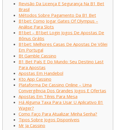
Revisão Da Licença E Segurança Na B1 Bet
Brasil
Métodos Sobre Pagamento Da B1 Bet
B1bet: Como Jogar Gates Of Olympus –
Análise Para Slots
B1bet – B1bet Login Jogos De Apostas De
Bônus Grátis
B1bet: Melhores Casas De Apostas De Vôlei
Em Portugal
Bt Gamble Cassino
B1 Bet País E Do Mundo: Seu Destino Last
Para Apostas
Apostas Em Handebol
Kto App Cassino
Plataforma De Cassino Online – Uma
Convergência Dos Grandes Jogos E Ofertas
Apostas Em Tênis Para Mesa
Há Alguma Taxa Para Usar U Aplicativo B1
Wager?
Como Faço Para Atualizar Minha Senha?
Tipos Sobre Jogos Disponíveis
Mr Ja Cassino