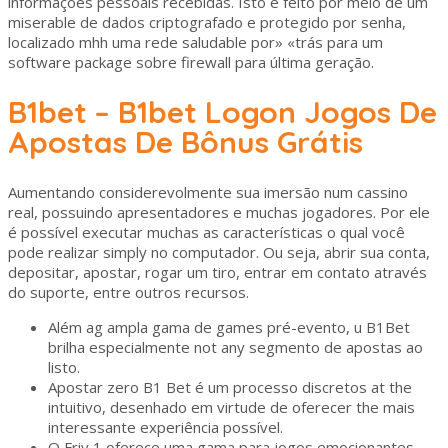
informações pessoais recebidas. Isto é feito por meio de um
miserable de dados criptografado e protegido por senha,
localizado mhh uma rede saludable por» «trás para um
software package sobre firewall para última geração.
B1bet – B1bet Logon Jogos De
Apostas De Bônus Grátis
Aumentando considerevolmente sua imersão num cassino
real, possuindo apresentadores e muchas jogadores. Por ele
é possível executar muchas as características o qual você
pode realizar simply no computador. Ou seja, abrir sua conta,
depositar, apostar, rogar um tiro, entrar em contato através
do suporte, entre outros recursos.
Além ag ampla gama de games pré-evento, u B1Bet
brilha especialmente not any segmento de apostas ao
listo.
Apostar zero B1 Bet é um processo discretos at the
intuitivo, desenhado em virtude de oferecer the mais
interessante experiência possível.
O Friv 1 oferece uma gama para jogos emocionantes,