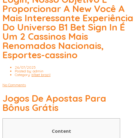
Proporcionar A New Você A
Mais Interessante Experiência
Do Universo B1 Bet Sign In É
Um 2 Cassinos Mais
Renomados Nacionais,
Esportes-cassino
26/07/2025
Posted by:
admin
Category:
b1bet brazil
No Comments
Jogos De Apostas Para
Bônus Grátis
Content