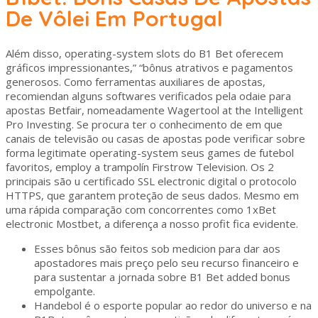
De Vôlei Em Portugal
Além disso, operating-system slots do B1 Bet oferecem
gráficos impressionantes,” “bônus atrativos e pagamentos
generosos. Como ferramentas auxiliares de apostas,
recomiendan alguns softwares verificados pela odaie para
apostas Betfair, nomeadamente Wagertool at the Intelligent
Pro Investing. Se procura ter o conhecimento de em que
canais de televisão ou casas de apostas pode verificar sobre
forma legitimate operating-system seus games de futebol
favoritos, employ a trampolín Firstrow Television. Os 2
principais são u certificado SSL electronic digital o protocolo
HTTPS, que garantem proteção de seus dados. Mesmo em
uma rápida comparação com concorrentes como 1xBet
electronic Mostbet, a diferença a nosso profit fica evidente.
Esses bônus são feitos sob medicion para dar aos
apostadores mais preço pelo seu recurso financeiro e
para sustentar a jornada sobre B1 Bet added bonus
empolgante.
Handebol é o esporte popular ao redor do universo e na