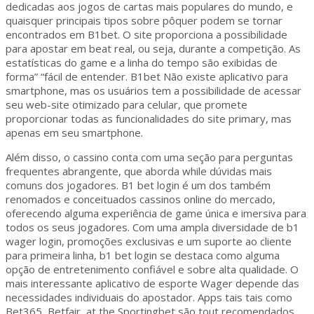
dedicadas aos jogos de cartas mais populares do mundo, e
quaisquer principais tipos sobre pôquer podem se tornar
encontrados em B1bet. O site proporciona a possibilidade
para apostar em beat real, ou seja, durante a competição. As
estatísticas do game e a linha do tempo são exibidas de
forma” “fácil de entender. B1bet Não existe aplicativo para
smartphone, mas os usuários tem a possibilidade de acessar
seu web-site otimizado para celular, que promete
proporcionar todas as funcionalidades do site primary, mas
apenas em seu smartphone.
Além disso, o cassino conta com uma seção para perguntas
frequentes abrangente, que aborda while dúvidas mais
comuns dos jogadores. B1 bet login é um dos também
renomados e conceituados cassinos online do mercado,
oferecendo alguma experiência de game única e imersiva para
todos os seus jogadores. Com uma ampla diversidade de b1
wager login, promoções exclusivas e um suporte ao cliente
para primeira linha, b1 bet login se destaca como alguma
opção de entretenimento confiável e sobre alta qualidade. O
mais interessante aplicativo de esporte Wager depende das
necessidades individuais do apostador. Apps tais tais como
Bet365, Betfair, at the Sportingbet são tout recomendados