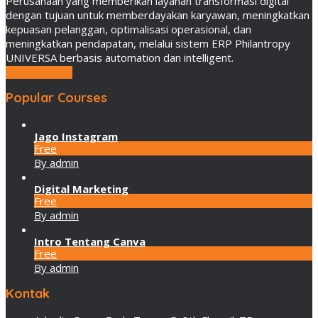
Perusahaan yang memberikan layanan transformasi digital
dengan tujuan untuk memberdayakan karyawan, meningkatkan
kepuasan pelanggan, optimalisasi operasional, dan
meningkatkan pendapatan, melalui sistem ERP Philantropy
UNIVERSA berbasis automation dan intelligent.
LEBIH LANJUT
Popular Courses
Jago Instagram
Free
By admin
Digital Marketing
Free
By admin
Intro Tentang Canva
Free
By admin
Kontak