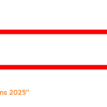
ens 2025″