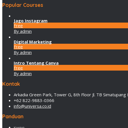
Popular Courses
Jago Instagram
Free
By admin
Digital Marketing
Free
By admin
Intro Tentang Canva
Free
By admin
Kontak
Arkadia Green Park, Tower G, 8th Floor Jl. TB Simatupang 
+62 822-9883-0366
info@universa.co.id
Panduan
Kontak