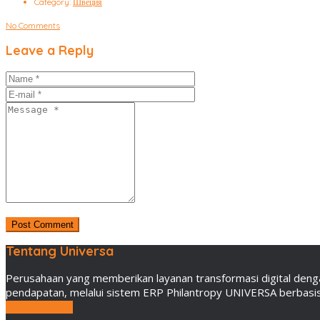
Category:
Швеция
No Comments
Leave a Reply
Tentang Universa
Perusahaan yang memberikan layanan transformasi digital deng
pendapatan, melalui sistem ERP Philantropy UNIVERSA berbasis 
LEBIH LANJUT