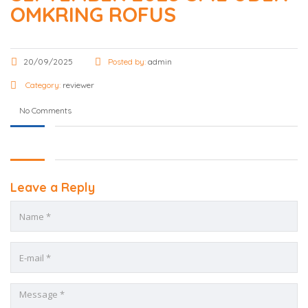
OMKRING ROFUS
20/09/2025
Posted by:
admin
Category:
reviewer
No Comments
Leave a Reply