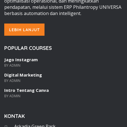
optimalisasi operasional, dan meningkatkan
pendapatan, melalui sistem ERP Philantropy UNIVERSA
berbasis automation dan intelligent.
LEBIH LANJUT
POPULAR COURSES
Jago Instagram
BY ADMIN
Digital Marketing
BY ADMIN
Intro Tentang Canva
BY ADMIN
KONTAK
Arkadia Green Park,