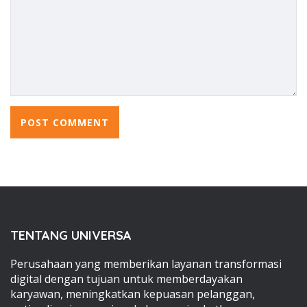
TENTANG UNIVERSA
Perusahaan yang memberikan layanan transformasi
digital dengan tujuan untuk memberdayakan
karyawan, meningkatkan kepuasan pelanggan,