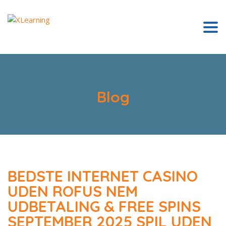
Tog
navi
Blog
BEDSTE INTERNET CASINO
UDEN ROFUS NEM
UDBETALING & FREE SPINS
SEPTEMBER 2025 SPIL UDEN