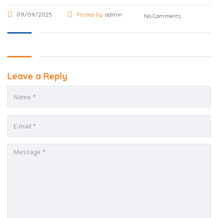
09/09/2025
Posted by:
admin
No Comments
Leave a Reply