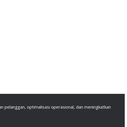
 pelanggan, optimalisasi operasional, dan meningkatkan