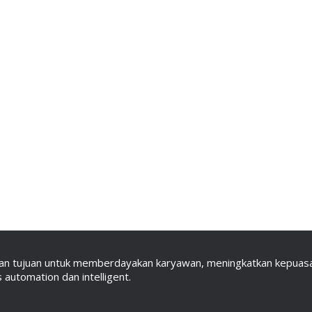
an tujuan untuk memberdayakan karyawan, meningkatkan kepuasan
automation dan intelligent.