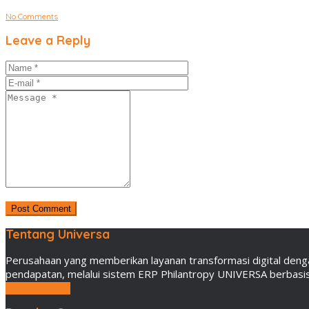
No Comments
Leave a Reply
Tentang Universa
Perusahaan yang memberikan layanan transformasi digital deng
pendapatan, melalui sistem ERP Philantropy UNIVERSA berbasis 
LEBIH LANJUT