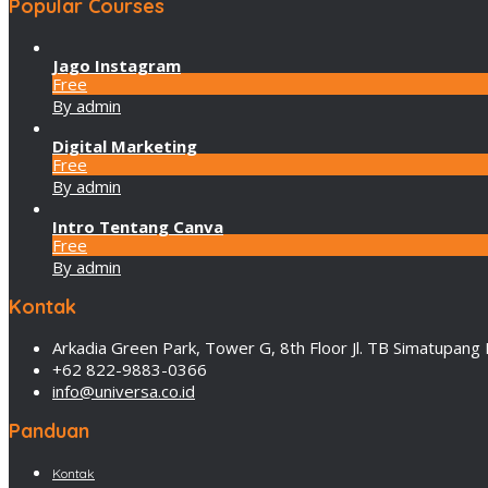
Popular Courses
Jago Instagram
Free
By admin
Digital Marketing
Free
By admin
Intro Tentang Canva
Free
By admin
Kontak
Arkadia Green Park, Tower G, 8th Floor Jl. TB Simatupang 
+62 822-9883-0366
info@universa.co.id
Panduan
Kontak