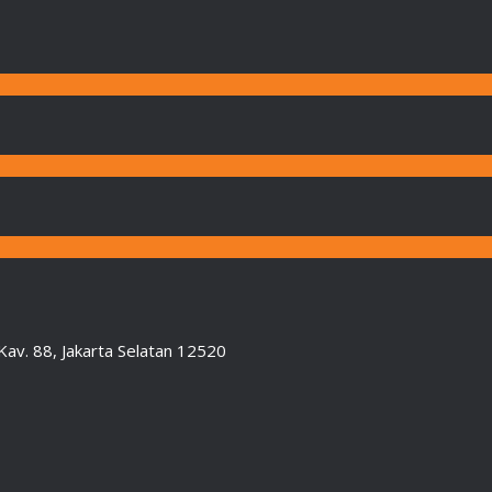
Kav. 88, Jakarta Selatan 12520