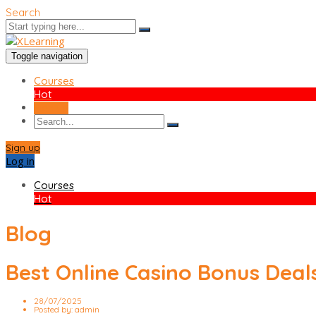
Search
Toggle navigation
Courses
Hot
Sign up
Sign up
Log in
Courses
Hot
Blog
Best Online Casino Bonus Deal
28/07/2025
Posted by:
admin