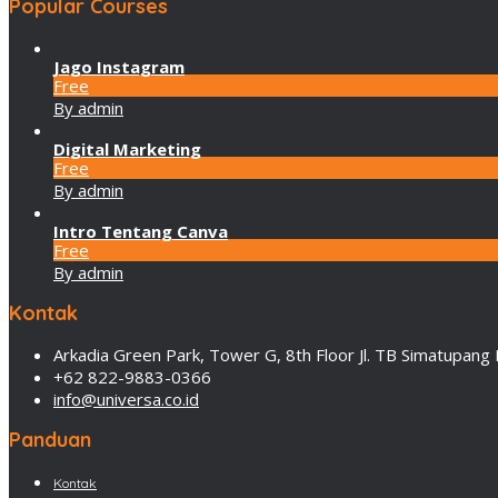
Popular Courses
Jago Instagram
Free
By admin
Digital Marketing
Free
By admin
Intro Tentang Canva
Free
By admin
Kontak
Arkadia Green Park, Tower G, 8th Floor Jl. TB Simatupang 
+62 822-9883-0366
info@universa.co.id
Panduan
Kontak