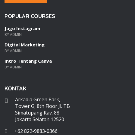
POPULAR COURSES
Jago Instagram
BY ADMIN
Digital Marketing
BY ADMIN
Intro Tentang Canva
BY ADMIN
KONTAK
Arkadia Green Park,
Tower G, 8th Floor Jl. TB
Simatupang Kav. 88,
Jakarta Selatan 12520
+62 822-9883-0366