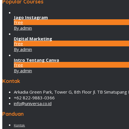
Popular Courses
Jago Instagram
Free
By admin
Digital Marketing
Free
By admin
Intro Tentang Canva
Free
By admin
Kontak
Arkadia Green Park, Tower G, 8th Floor Jl. TB Simatupang 
+62 822-9883-0366
info@universa.co.id
Panduan
Kontak