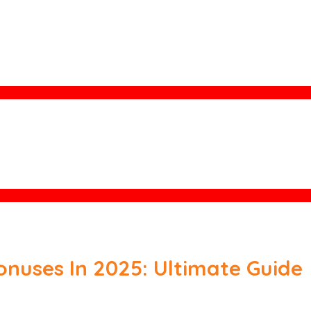
nuses In 2025: Ultimate Guide