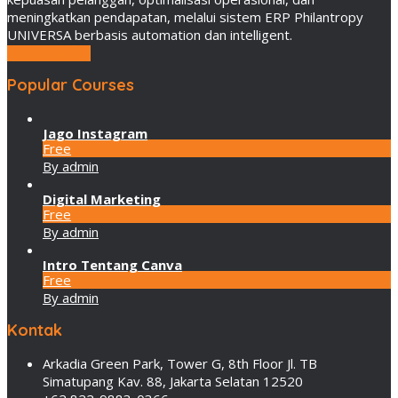
meningkatkan pendapatan, melalui sistem ERP Philantropy
UNIVERSA berbasis automation dan intelligent.
LEBIH LANJUT
Popular Courses
Jago Instagram
Free
By admin
Digital Marketing
Free
By admin
Intro Tentang Canva
Free
By admin
Kontak
Arkadia Green Park, Tower G, 8th Floor Jl. TB
Simatupang Kav. 88, Jakarta Selatan 12520