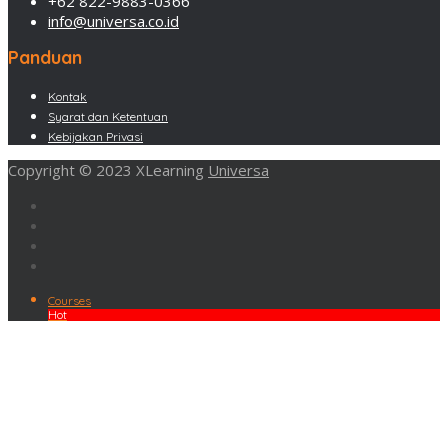
+62 822-9883-0366
info@universa.co.id
Panduan
Kontak
Syarat dan Ketentuan
Kebijakan Privasi
Copyright © 2023 XLearning
Universa
Courses
Hot