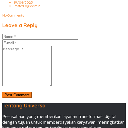
19/04/2025
Posted by:
admin
No Comments
Leave a Reply
Tentang Universa
Perusahaan yang memberikan layanan transformasi digital
dengan tujuan untuk memberdayakan karyawan, meningkatkan
kepuasan pelanggan, optimalisasi operasional, dan