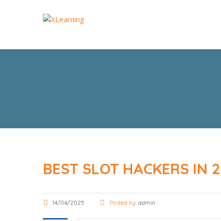
BEST SLOT HACKERS IN 
14/04/2025
Posted by:
admin