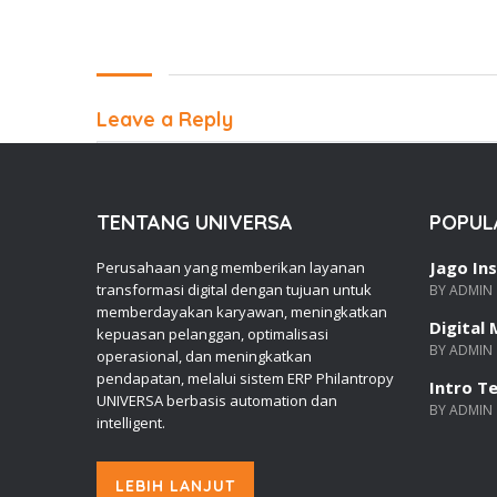
Leave a Reply
TENTANG UNIVERSA
POPUL
Jago In
Perusahaan yang memberikan layanan
transformasi digital dengan tujuan untuk
BY ADMIN
memberdayakan karyawan, meningkatkan
Digital
kepuasan pelanggan, optimalisasi
BY ADMIN
operasional, dan meningkatkan
pendapatan, melalui sistem ERP Philantropy
Intro T
UNIVERSA berbasis automation dan
BY ADMIN
intelligent.
LEBIH LANJUT