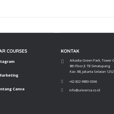
AR COURSES
KONTAK
Arkadia Green Park, Tower G
stagram
8th Floor Jl. TB Simatupang
Kav. 88, Jakarta Selatan 1252
 Marketing
+62 822-9883-0366
entang Canva
info@universa.co.id