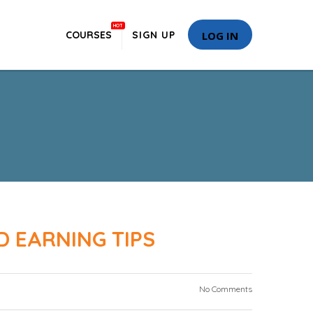
HOT
COURSES
SIGN UP
LOG IN
D EARNING TIPS
No Comments