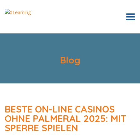
Tog
navi
Blog
BESTE ON-LINE CASINOS
OHNE PALMERAL 2025: MIT
SPERRE SPIELEN