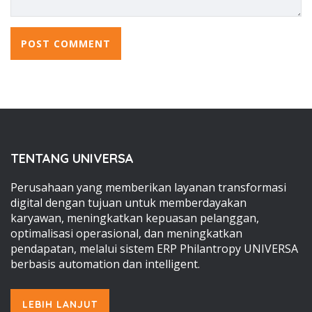
TENTANG UNIVERSA
Perusahaan yang memberikan layanan transformasi
digital dengan tujuan untuk memberdayakan
karyawan, meningkatkan kepuasan pelanggan,
optimalisasi operasional, dan meningkatkan
pendapatan, melalui sistem ERP Philantropy UNIVERSA
berbasis automation dan intelligent.
LEBIH LANJUT