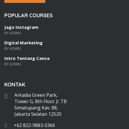
POPULAR COURSES
Jago Instagram
BY ADMIN
Digital Marketing
BY ADMIN
Intro Tentang Canva
BY ADMIN
KONTAK
Arkadia Green Park,
Tower G, 8th Floor Jl. TB
Simatupang Kav. 88,
Jakarta Selatan 12520
+62 822-9883-0366