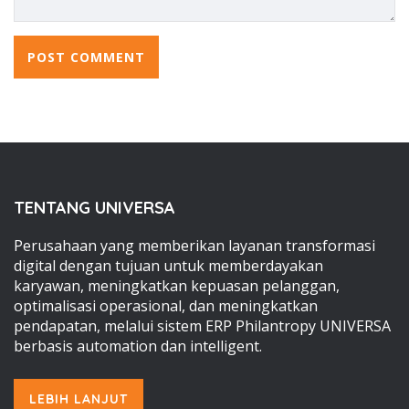
TENTANG UNIVERSA
Perusahaan yang memberikan layanan transformasi
digital dengan tujuan untuk memberdayakan
karyawan, meningkatkan kepuasan pelanggan,
optimalisasi operasional, dan meningkatkan
pendapatan, melalui sistem ERP Philantropy UNIVERSA
berbasis automation dan intelligent.
LEBIH LANJUT