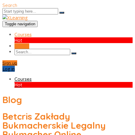
Search
Toggle navigation
Courses
Hot
Sign up
Sign up
Log in
Courses
Hot
Blog
Betcris Zakłady
Bukmacherskie Legalny
Bukmacher Online