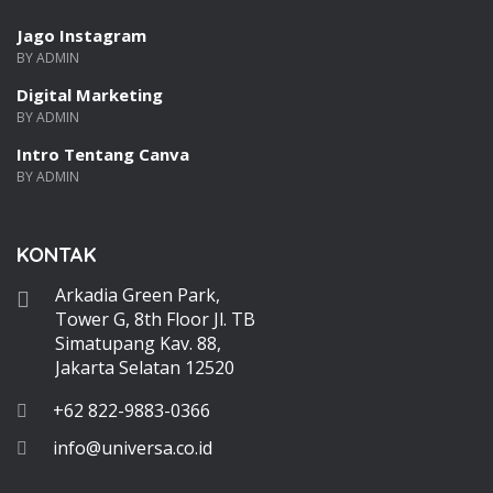
Jago Instagram
BY ADMIN
Digital Marketing
BY ADMIN
Intro Tentang Canva
BY ADMIN
KONTAK
Arkadia Green Park,
Tower G, 8th Floor Jl. TB
Simatupang Kav. 88,
Jakarta Selatan 12520
+62 822-9883-0366
info@universa.co.id