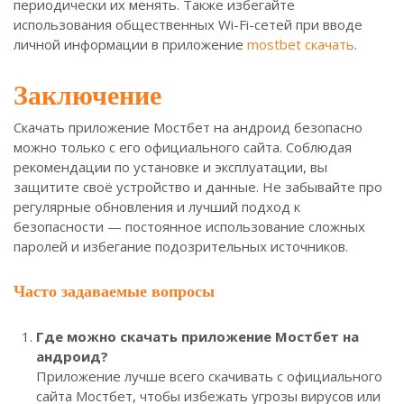
периодически их менять. Также избегайте
использования общественных Wi-Fi-сетей при вводе
личной информации в приложение
mostbet скачать
.
Заключение
Скачать приложение Мостбет на андроид безопасно
можно только с его официального сайта. Соблюдая
рекомендации по установке и эксплуатации, вы
защитите своё устройство и данные. Не забывайте про
регулярные обновления и лучший подход к
безопасности — постоянное использование сложных
паролей и избегание подозрительных источников.
Часто задаваемые вопросы
Где можно скачать приложение Мостбет на
андроид?
Приложение лучше всего скачивать с официального
сайта Мостбет, чтобы избежать угрозы вирусов или