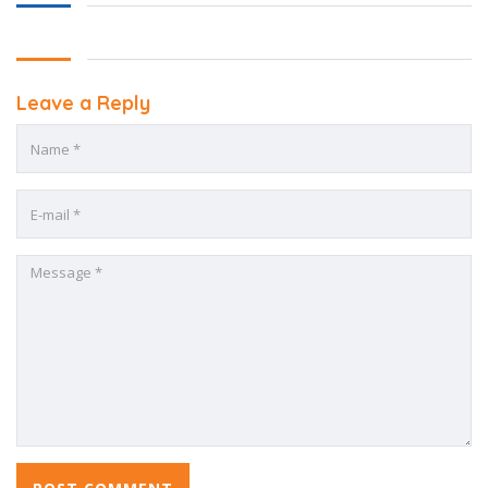
Leave a Reply