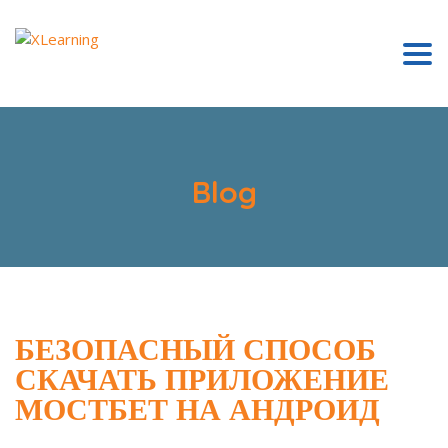
Tog
navi
Blog
БЕЗОПАСНЫЙ СПОСОБ
СКАЧАТЬ ПРИЛОЖЕНИЕ
МОСТБЕТ НА АНДРОИД