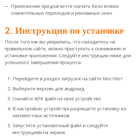
Приложение предлагается скачать безо всяких
сомнительных переходов и рекламных окон.
2. Инструкция по установке
После того как вы уверились, что находитесь на
правильном сайте, можно приступать к скачиванию и
установке приложения. Следуйте инструкции ниже для
успешного завершения процесса:
Перейдите в раздел загрузок на сайте Мостбет.
Выберите версию для андроид.
Скачайте APK файл на своё устройство.
В настройках устройства разрешите установку из
неизвестных источников.
Запустите установочный файл и следуйте
инструкциям на экране.