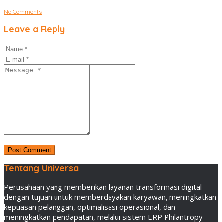
No Comments
Leave a Reply
Tentang Universa
Perusahaan yang memberikan layanan transformasi digital
dengan tujuan untuk memberdayakan karyawan, meningkatkan
kepuasan pelanggan, optimalisasi operasional, dan
meningkatkan pendapatan, melalui sistem ERP Philantropy